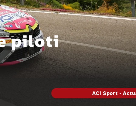
e piloti
ACI Sport - Actu