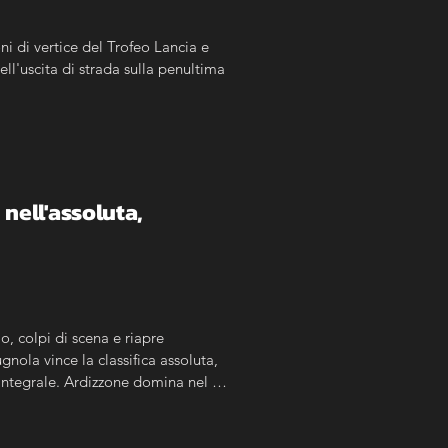
ni di vertice del Trofeo Lancia e 
l'uscita di strada sulla penultima 
ell'assoluta, 
, colpi di scena e riapre 
nola vince la classifica assoluta, 
Integrale. Ardizzone domina nel 
pone nella Expert.