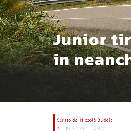
Junior ti
in neanch
Scritto da
Niccolò Budoia
CIAR
9 maggio 2025