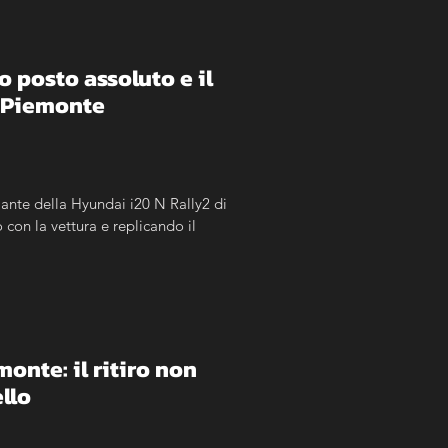
o posto assoluto e il 
e Piemonte
ante della Hyundai i20 N Rally2 di 
on la vettura e replicando il 
nte: il ritiro non 
llo