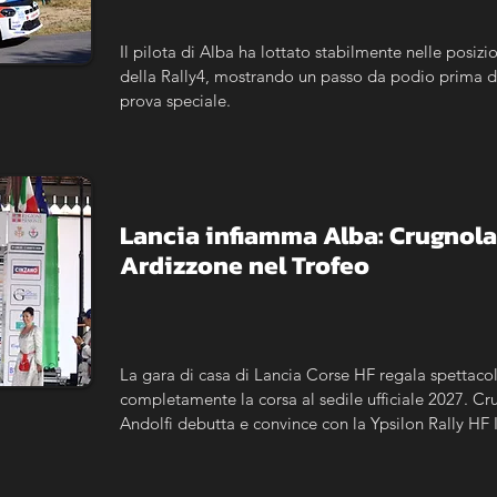
Il pilota di Alba ha lottato stabilmente nelle posizio
della Rally4, mostrando un passo da podio prima del
prova speciale.
Lancia infiamma Alba: Crugnola n
Ardizzone nel Trofeo
La gara di casa di Lancia Corse HF regala spettacolo
completamente la corsa al sedile ufficiale 2027. Crug
Andolfi debutta e convince con la Ypsilon Rally HF 
Trofeo, De Antoni vince tra i Master e Gobbin si im