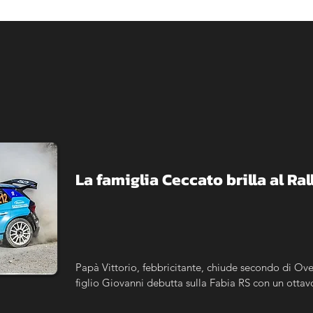
La famiglia Ceccato brilla al R
Papà Vittorio, febbricitante, chiude secondo di Ove
figlio Giovanni debutta sulla Fabia RS con un ottav