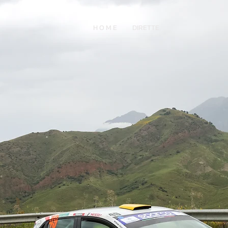
H O M E
DIRETTE