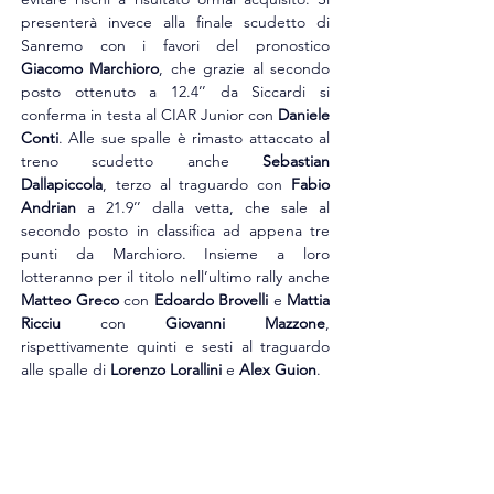
presenterà invece alla finale scudetto di 
Sanremo con i favori del pronostico 
Giacomo Marchioro
, che grazie al secondo 
posto ottenuto a 12.4’’ da Siccardi si 
conferma in testa al CIAR Junior con 
Daniele 
Conti
. Alle sue spalle è rimasto attaccato al 
treno scudetto anche 
Sebastian 
Dallapiccola
, terzo al traguardo con 
Fabio 
Andrian
 a 21.9’’ dalla vetta, che sale al 
secondo posto in classifica ad appena tre 
punti da Marchioro. Insieme a loro 
lotteranno per il titolo nell’ultimo rally anche 
Matteo Greco
 con 
Edoardo Brovelli
 e 
Mattia 
Ricciu
 con 
Giovanni Mazzone
, 
rispettivamente quinti e sesti al traguardo 
alle spalle di 
Lorenzo Lorallini
 e 
Alex Guion
.