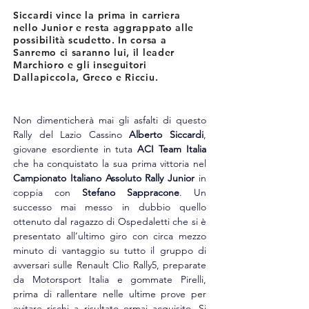
Siccardi vince la prima in carriera
nello Junior e resta aggrappato alle
possibilità scudetto. In corsa a
Sanremo ci saranno lui, il leader
Marchioro e gli inseguitori
Dallapiccola, Greco e Ricciu.
Non dimenticherà mai gli asfalti di questo 
Rally del Lazio Cassino 
Alberto Siccardi
, 
giovane esordiente in tuta 
ACI Team Italia 
che ha conquistato la sua prima vittoria nel 
Campionato Italiano Assoluto Rally Junior
 in 
coppia con 
Stefano Sappracone
. Un 
successo mai messo in dubbio quello 
ottenuto dal ragazzo di Ospedaletti che si è 
presentato all’ultimo giro con circa mezzo 
minuto di vantaggio su tutto il gruppo di 
avversari sulle Renault Clio Rally5, preparate 
da Motorsport Italia e gommate Pirelli, 
prima di rallentare nelle ultime prove per 
evitare rischi a risultato ormai acquisito. Si 