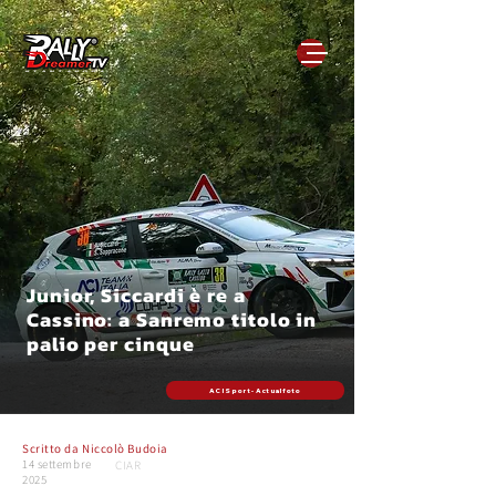
Junior, Siccardi è re a
Cassino: a Sanremo titolo in
palio per cinque
ACI Sport - Actualfoto
Scritto da
Niccolò Budoia
14 settembre
CIAR
2025