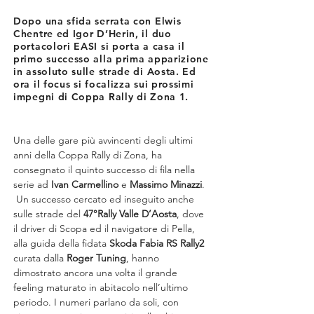
Dopo una sfida serrata con Elwis
Chentre ed Igor D’Herin, il duo
portacolori EASI si porta a casa il
primo successo alla prima apparizione
in assoluto sulle strade di Aosta. Ed
ora il focus si focalizza sui prossimi
impegni di Coppa Rally di Zona 1.
Una delle gare più avvincenti degli ultimi 
anni della Coppa Rally di Zona, ha 
consegnato il quinto successo di fila nella 
serie ad 
Ivan Carmellino
 e 
Massimo Minazzi
. 
 Un successo cercato ed inseguito anche 
sulle strade del 
47°Rally Valle D’Aosta
, dove 
il driver di Scopa ed il navigatore di Pella, 
alla guida della fidata 
Skoda Fabia RS Rally2
curata dalla 
Roger Tuning
, hanno 
dimostrato ancora una volta il grande 
feeling maturato in abitacolo nell’ultimo 
periodo. I numeri parlano da soli, con 