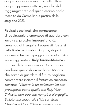
cinque successi consecutivi nelle ultime 
cinque apparizioni ufficiali, nonché del 
raggiungimento del quindicesimo podio 
raccolto da Carmellino a partire dalla 
stagione 2023.
Risultati eccellenti, che permettono 
all’equipaggio piemontese di guardare con 
lucidità ai prossimi impegni di CRZ, 
cercando di inseguire il sogno di ripetersi 
nella finale nazionale di Coppa, dopo il 
successo che l’equipaggio portacolori 
EASI 
aveva raggiunto al 
Rally Tirreno-Messina
 al 
termine dello scorso anno. Un percorso 
condiviso quello di Carmellino e Minazzi, 
che prima di guardare al futuro, vogliono 
commentare insieme il fantastico successo 
aostano: 
“Vincere in un palcoscenico così 
prestigioso come quello del Rally Valle 
D’Aosta, non può che riempirci d’orgoglio. 
È stata una sfida nella sfida con Elwis 
Chentre ed Igor D’Herin, avvincente e 