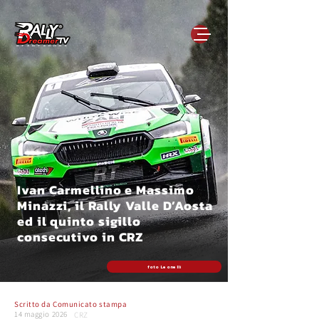
Ivan Carmellino e Massimo
Minazzi, il Rally Valle D’Aosta
ed il quinto sigillo
consecutivo in CRZ
foto Leonelli
Scritto da
Comunicato stampa
14 maggio 2026
CRZ