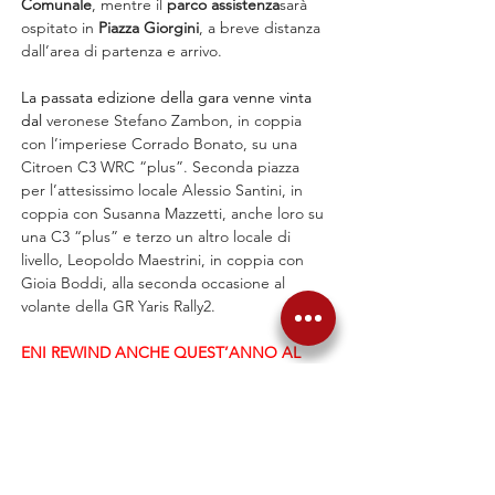
Comunale
, mentre il 
parco assistenza
sarà 
ospitato in 
Piazza Giorgini
, a breve distanza 
dall’area di partenza e arrivo.
La passata edizione della gara venne vinta 
dal 
veronese Stefano Zambon, in coppia 
con l’imperiese Corrado Bonato, su una 
Citroen C3 WRC “plus”. Seconda piazza 
per l’attesissimo locale Alessio Santini, in 
coppia con Susanna Mazzetti, anche loro su 
una C3 “plus” e terzo un altro locale di 
livello, Leopoldo Maestrini, in coppia con 
Gioia Boddi, alla seconda occasione al 
volante della GR Yaris Rally2.
ENI REWIND ANCHE QUEST’ANNO AL 
FIANCO DELL’EVENTO
Confermata la collaborazione con 
Eni 
Rewind
, ancora main sponsor della 
competizione che si snoda attraverso i 
comuni delle Colline Metallifere toscane. La 
società ambientale di Eni, che nel territorio 