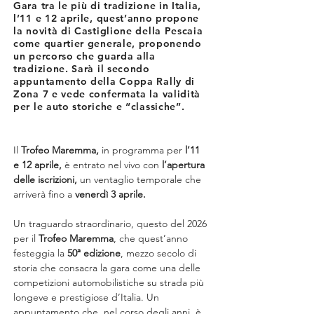
Gara tra le più di tradizione in Italia,
l’11 e 12 aprile, quest’anno propone
la novità di Castiglione della Pescaia
come quartier generale, proponendo
un percorso che guarda alla
tradizione. Sarà il secondo
appuntamento della Coppa Rally di
Zona 7 e vede confermata la validità
per le auto storiche e “classiche”.
Il 
Trofeo Maremma,
 in programma per 
l’11 
e 12 aprile,
 è entrato nel vivo con 
l’apertura 
delle iscrizioni,
 un ventaglio temporale che 
arriverà fino a 
venerdì 3 aprile.
Un traguardo straordinario, questo del 2026 
per il 
Trofeo Maremma
, che quest’anno 
festeggia la 
50ª edizione
, mezzo secolo di 
storia che consacra la gara come una delle 
competizioni automobilistiche su strada più 
longeve e prestigiose d’Italia. Un 
appuntamento che, nel corso degli anni, è 