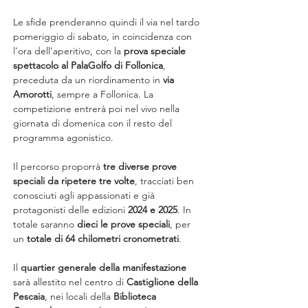
Le sfide prenderanno quindi il via nel tardo 
pomeriggio di sabato, in coincidenza con 
l’ora dell’aperitivo, con la 
prova speciale 
spettacolo al PalaGolfo di Follonica
, 
preceduta da un riordinamento in 
via 
Amorotti
, sempre a Follonica. La 
competizione entrerà poi nel vivo nella 
giornata di domenica con il resto del 
programma agonistico.
Il percorso proporrà 
tre diverse prove 
speciali da ripetere tre volte
, tracciati ben 
conosciuti agli appassionati e già 
protagonisti delle edizioni 
2024 e 2025
. In 
totale saranno 
dieci le prove speciali
, per 
un 
totale di 64 chilometri cronometrati
.
Il 
quartier generale della manifestazione
sarà allestito nel centro di 
Castiglione della 
Pescaia
, nei locali della 
Biblioteca 