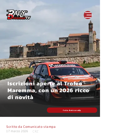
Iscrizioni aperte al Trofeo
Maremma, con un 2026 ricco
di novità
foto Amicorally
Scritto da
Comunicato stampa
17 marzo 2026
CRZ