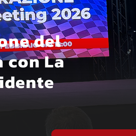
ione del
a con La
sidente