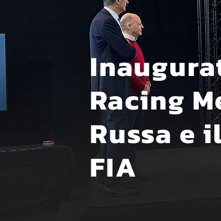
Inaugurat
Racing M
Russa e i
FIA