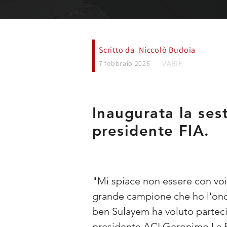
Scritto da
Niccolò Budoia
VARIE
7 febbraio 2026
Inaugurata la ses
presidente FIA.
"Mi spiace non essere con voi
grande campione che ho l'ono
ben Sulayem ha voluto partecip
presidente ACI Geronimo La Rus