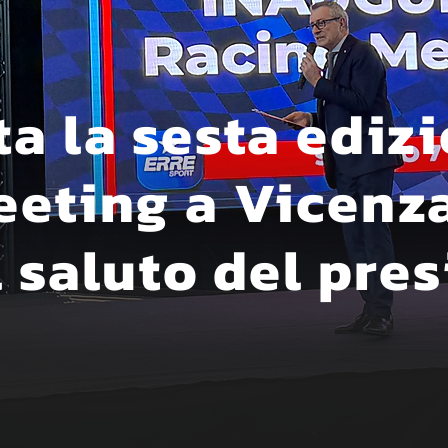
a la sesta ediz
eeting a Vicenz
l saluto del pre