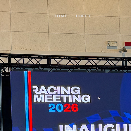
H O M E
DIRETTE