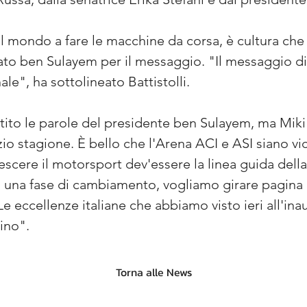
al mondo a fare le macchine da corsa, è cultura che 
ziato ben Sulayem per il messaggio. "Il messaggio d
le", ha sottolineato Battistolli.
tito le parole del presidente ben Sulayem, ma Miki
izio stagione. È bello che l'Arena ACI e ASI siano vi
escere il motorsport dev'essere la linea guida della n
n una fase di cambiamento, vogliamo girare pagina 
 Le eccellenze italiane che abbiamo visto ieri all'i
tino".
Torna alle News