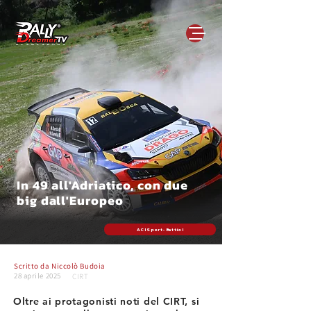
In 49 all'Adriatico, con due
big dall'Europeo
ACI Sport - Bettiol
Scritto da
Niccolò Budoia
28 aprile 2025
CIRT
Oltre ai protagonisti noti del CIRT, si