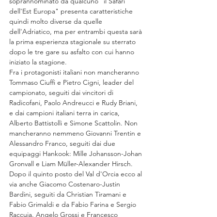
soprannominato da qualcuno "il Safari 
dell'Est Europa" presenta caratteristiche 
quindi molto diverse da quelle 
dell'Adriatico, ma per entrambi questa sarà 
la prima esperienza stagionale su sterrato 
dopo le tre gare su asfalto con cui hanno 
iniziato la stagione.
Fra i protagonisti italiani non mancheranno 
Tommaso Ciuffi e Pietro Cigni, leader del 
campionato, seguiti dai vincitori di 
Radicofani, Paolo Andreucci e Rudy Briani, 
e dai campioni italiani terra in carica, 
Alberto Battistolli e Simone Scattolin. Non 
mancheranno nemmeno Giovanni Trentin e 
Alessandro Franco, seguiti dai due 
equipaggi Hankook: Mille Johansson-Johan 
Gronvall e Liam Müller-Alexander Hirsch. 
Dopo il quinto posto del Val d'Orcia ecco al 
via anche Giacomo Costenaro-Justin 
Bardini, seguiti da Christian Tiramani e 
Fabio Grimaldi e da Fabio Farina e Sergio 
Raccuia. Angelo Grossi e Francesco 