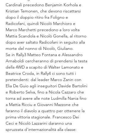
Cardinali precedono Benjamin Korhola e 
Kristian Temonen, che devono riscattarsi 
dopo il doppio ritiro fra Foligno e 
Radicofani, quindi Nicolò Marchioro e 
Marco Marchetti precedono a loro volta 
Mattia Scandola e Nicolò Gonella, al ritorno 
dopo aver saltato Radicofani in seguito alla 
morte del nonno di Nicolò, Giuliano.
Se in Rally3 Matteo Fontana e Alessandro 
Arnaboldi cercheranno di prendersi la testa 
della 4WD a scapito di Walter Lamonato e 
Beatrice Croda, in Rally4 ci sono tutti i 
pretendenti: dal leader Marco Zanin con 
Elia De Guio agli inseguitori Davide Bartolini 
e Roberto Selva, fino a Nicola Cazzaro che 
torna ad avere alle note Ludmilla Nania fino 
a Mattia Ricciu e Giovanni Mazzone che 
faranno il diavolo a quattro per ottenere la 
prima vittoria stagionale. Francesco Dei 
Ceci e Nicolò Lazzarini daranno una 
spruzzata d'internazionalità alla classe: 