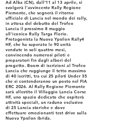
Ad Alba (CN), dall’11 al 13 aprile, si
svolgerà l’avvincente Rally Regione
Piemonte, che segnerà il ritorno
ufficiale di Lancia nel mondo dei rally,
in attesa del debutto del Trofeo
Lancia il prossimo 8 maggio
all'iconico Rally Targa Florio.
Protagonista la Nuova Ypsilon Rally4
HF, che ha superato le 90 unità
vendute in soli quattro mesi,
convincendo numerosi piloti e
preparatori fin dagli albori del
progetto. Boom di iscrizioni al Trofeo
Lancia che raggiunge il tetto massimo
di 40 iscritti, tra cui 25 piloti Under 35
che si contenderanno un posto nel FIA
ERC 2026. Al Rally Regione Piemonte
sarà allestito il Villaggio Lancia Corse
HF, uno spazio dedicato che ospiterà
attività speciali, un raduno esclusivo
di 25 Lancia storiche e dove
effettuare emozionanti test drive sulla
Nuova Ypsilon ibrida.