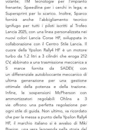
volante; TM Tecnologie per l’impianto 
frenante; Speedline per i cerchi in lega; e 
Supersprint per lo scarico. Inoltre, Sparco 
fornirà anche l'abbigliamento tecnico 
ignifugo per tutti i piloti iscritti al Trofeo 
Lancia 2025, con una linea personalizzata nei 
nuovi colori Lancia Corse HF, sviluppata in 
collaborazione con il Centro Stile Lancia. Il 
cuore della Ypsilon Rally4 HF è un motore 
turbo da 1.2 litri a 3 cilindri che eroga 212 
CV, abbinato a una trasmissione meccanica a 
5 marce fornita da SADEV, con 
un differenziale autobloccante meccanico di 
ultima generazione per una gestione 
ottimale della potenza e della trazione. 
Infine, le sospensioni McPherson con 
ammortizzatori regolabili Ohlins a 3 
vie offrono una perfetta regolazione per 
ogni stile di guida. Non ultimo, va ricordato 
che per la messa a punto della Ypsilon Rally4 
HF, il marchio italiano si è avvalso di Miki 
Biasion, una vera leggenda nella storia del 