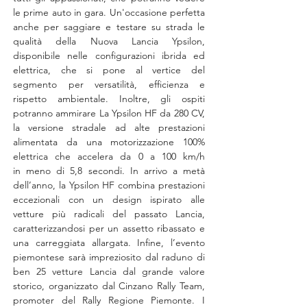
le prime auto in gara. Un'occasione perfetta 
anche per saggiare e testare su strada le 
qualità della Nuova Lancia Ypsilon, 
disponibile nelle configurazioni ibrida ed 
elettrica, che si pone al vertice del 
segmento per versatilità, efficienza e 
rispetto ambientale. Inoltre, gli ospiti 
potranno ammirare La Ypsilon HF da 280 CV, 
la versione stradale ad alte prestazioni 
alimentata da una motorizzazione 100% 
elettrica che accelera da 0 a 100 km/h 
in meno di 5,8 secondi. In arrivo a metà 
dell’anno, la Ypsilon HF combina prestazioni 
eccezionali con un design ispirato alle 
vetture più radicali del passato Lancia, 
caratterizzandosi per un assetto ribassato e 
una carreggiata allargata. Infine, l’evento 
piemontese sarà impreziosito dal raduno di 
ben 25 vetture Lancia dal grande valore 
storico, organizzato dal Cinzano Rally Team, 
promoter del Rally Regione Piemonte. I 