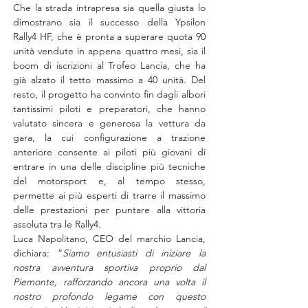
Che la strada intrapresa sia quella giusta lo 
dimostrano sia il successo della Ypsilon 
Rally4 HF, che è pronta a superare quota 90 
unità vendute in appena quattro mesi, sia il 
boom di iscrizioni al Trofeo Lancia, che ha 
già alzato il tetto massimo a 40 unità. Del 
resto, il progetto ha convinto fin dagli albori 
tantissimi piloti e preparatori, che hanno 
valutato sincera e generosa la vettura da 
gara, la cui configurazione a trazione 
anteriore consente ai piloti più giovani di 
entrare in una delle discipline più tecniche 
del motorsport e, al tempo stesso, 
permette ai più esperti di trarre il massimo 
delle prestazioni per puntare alla vittoria 
assoluta tra le Rally4.
Luca Napolitano, CEO del marchio Lancia, 
dichiara: “
Siamo entusiasti di iniziare la 
nostra avventura sportiva proprio dal 
Piemonte, rafforzando ancora una volta il 
nostro profondo legame con questo 