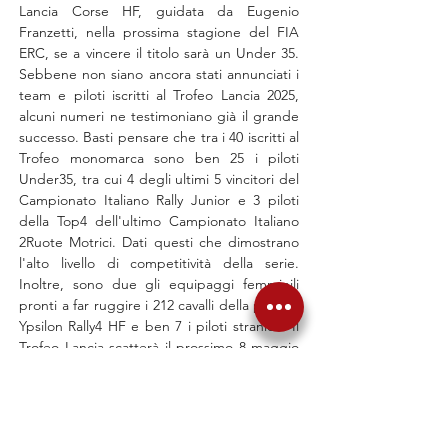
Lancia Corse HF, guidata da Eugenio 
Franzetti, nella prossima stagione del FIA 
ERC, se a vincere il titolo sarà un Under 35. 
Sebbene non siano ancora stati annunciati i 
team e piloti iscritti al Trofeo Lancia 2025, 
alcuni numeri ne testimoniano già il grande 
successo. Basti pensare che tra i 40 iscritti al 
Trofeo monomarca sono ben 25 i piloti 
Under35, tra cui 4 degli ultimi 5 vincitori del 
Campionato Italiano Rally Junior e 3 piloti 
della Top4 dell'ultimo Campionato Italiano 
2Ruote Motrici. Dati questi che dimostrano 
l'alto livello di competitività della serie. 
Inoltre, sono due gli equipaggi femminili 
pronti a far ruggire i 212 cavalli della propria 
Ypsilon Rally4 HF e ben 7 i piloti stranieri. Il 
Trofeo Lancia scatterà il prossimo 8 maggio 
all'iconico Rally Targa Florio, che sancirà 
ufficialmente il ritorno alle competizioni di 
Lancia, e proseguirà toccando le gare più 
importanti del panorama tricolore come il 