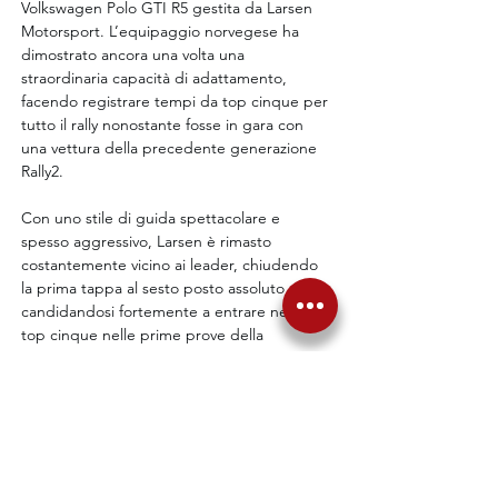
Volkswagen Polo GTI R5 gestita da Larsen 
Motorsport. L’equipaggio norvegese ha 
dimostrato ancora una volta una 
straordinaria capacità di adattamento, 
facendo registrare tempi da top cinque per 
tutto il rally nonostante fosse in gara con 
una vettura della precedente generazione 
Rally2.
Con uno stile di guida spettacolare e 
spesso aggressivo, Larsen è rimasto 
costantemente vicino ai leader, chiudendo 
la prima tappa al sesto posto assoluto e 
candidandosi fortemente a entrare nella 
top cinque nelle prime prove della 
domenica. Purtroppo, un problema 
all’alternatore emerso nella seconda metà 
della mattinata di domenica ha 
compromesso il rally dell’equipaggio 
norvegese, costringendolo infine al ritiro 
sulla SS11.