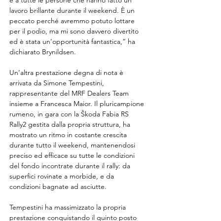
e a tutte le persone che hanno fatto un 
lavoro brillante durante il weekend. È un 
peccato perché avremmo potuto lottare 
per il podio, ma mi sono davvero divertito 
ed è stata un’opportunità fantastica,” ha 
dichiarato Brynildsen.
Un’altra prestazione degna di nota è 
arrivata da Simone Tempestini, 
rappresentante del MRF Dealers Team 
insieme a Francesca Maior. Il pluricampione 
rumeno, in gara con la Škoda Fabia RS 
Rally2 gestita dalla propria struttura, ha 
mostrato un ritmo in costante crescita 
durante tutto il weekend, mantenendosi 
preciso ed efficace su tutte le condizioni 
del fondo incontrate durante il rally: da 
superfici rovinate a morbide, e da 
condizioni bagnate ad asciutte.
Tempestini ha massimizzato la propria 
prestazione conquistando il quinto posto 