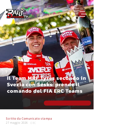
Il Team MRF Tyres secondo in
Svezia con Sesks: prende il
comando del FIA ERC Teams
Scritto da
Comunicato stampa
27 maggio 2026
ERC