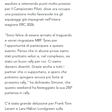
assoluto e ottenendo punti molto preziosi 
per il Campionato Piloti, dove ora occupa 
una posizione molto favorevole tra gli 
equipaggi già impegnati nell’intera 
stagione ERC 2026.
“Sono felice di essere arrivato al traguardo 
e vorrei ringraziare MRF Tyres per 
l’opportunità di partecipare a questo 
evento. Penso che in alcune prove siamo 
stati piuttosto veloci e, nel complesso, sia 
stato un buon rally per noi. Ci siamo 
davvero divertiti. Grazie anche a tutti i 
partner che ci supportano, e spero che 
potremo spingere ancora più forte al 
prossimo rally,” ha dichiarato Simone, che 
questo weekend ha festeggiato la sua 250ª 
partenza in rally.
C’è stata grande delusione per Frank Tore 
Larsen e Lars-Håkon Lundgreen sulla 