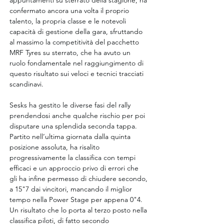
appuntamenti su sterrato della stagione, ha 
confermato ancora una volta il proprio 
talento, la propria classe e le notevoli 
capacità di gestione della gara, sfruttando 
al massimo la competitività del pacchetto 
MRF Tyres su sterrato, che ha avuto un 
ruolo fondamentale nel raggiungimento di 
questo risultato sui veloci e tecnici tracciati 
scandinavi.
Sesks ha gestito le diverse fasi del rally 
prendendosi anche qualche rischio per poi 
disputare una splendida seconda tappa. 
Partito nell’ultima giornata dalla quinta 
posizione assoluta, ha risalito 
progressivamente la classifica con tempi 
efficaci e un approccio privo di errori che 
gli ha infine permesso di chiudere secondo, 
a 15"7 dai vincitori, mancando il miglior 
tempo nella Power Stage per appena 0"4. 
Un risultato che lo porta al terzo posto nella 
classifica piloti, di fatto secondo 