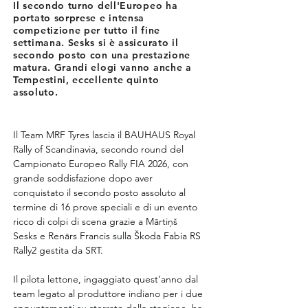
Il secondo turno dell'Europeo ha
portato sorprese e intensa
competizione per tutto il fine
settimana. Sesks si è assicurato il
secondo posto con una prestazione
matura. Grandi elogi vanno anche a
Tempestini, eccellente quinto
assoluto.
Il Team MRF Tyres lascia il BAUHAUS Royal 
Rally of Scandinavia, secondo round del 
Campionato Europeo Rally FIA 2026, con 
grande soddisfazione dopo aver 
conquistato il secondo posto assoluto al 
termine di 16 prove speciali e di un evento 
ricco di colpi di scena grazie a Mārtiņš 
Sesks e Renārs Francis sulla Škoda Fabia RS 
Rally2 gestita da SRT.
Il pilota lettone, ingaggiato quest’anno dal 
team legato al produttore indiano per i due 