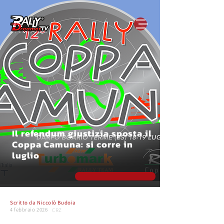
Il refendum giustizia sposta il
Coppa Camuna: si corre in
luglio
Scritto da
Niccolò Budoia
4 febbraio 2026
CRZ