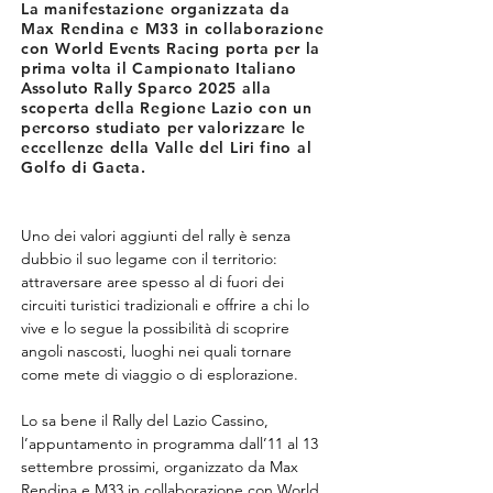
La manifestazione organizzata da
Max Rendina e M33 in collaborazione
con World Events Racing porta per la
prima volta il Campionato Italiano
Assoluto Rally Sparco 2025 alla
scoperta della Regione Lazio con un
percorso studiato per valorizzare le
eccellenze della Valle del Liri fino al
Golfo di Gaeta.
Uno dei valori aggiunti del rally è senza 
dubbio il suo legame con il territorio: 
attraversare aree spesso al di fuori dei 
circuiti turistici tradizionali e offrire a chi lo 
vive e lo segue la possibilità di scoprire 
angoli nascosti, luoghi nei quali tornare 
come mete di viaggio o di esplorazione.
Lo sa bene il Rally del Lazio Cassino, 
l’appuntamento in programma dall’11 al 13 
settembre prossimi, organizzato da Max 
Rendina e M33 in collaborazione con World 