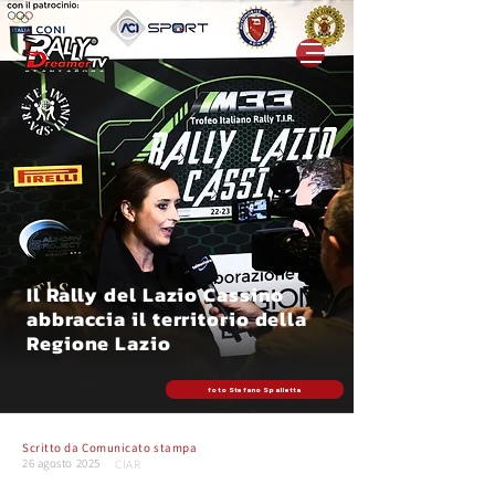
Il Rally del Lazio Cassino
abbraccia il territorio della
Regione Lazio
foto Stefano Spalletta
Scritto da
Comunicato stampa
26 agosto 2025
CIAR