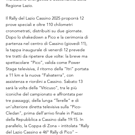
Regione Lazio.
Il Rally del Lazio Cassino 2025 proporrà 12 
prove speciali e oltre 110 chilometri 
cronometrati, distribuiti su due giornate. 
Dopo lo shakedown a Pico e la cerimonia di 
partenza nel centro di Cassino (giovedì 11), 
la tappa inaugurale di venerdì 12 prevede 
tre tratti da ripetere due volte: la breve ma 
spettacolare “Pico”, valida come Power 
Stage televisiva, il ritorno della “Itri” portata 
a 11 km e la nuova “Falvaterra”, con 
assistenza e riordini a Cassino. Sabato 13 
sarà la volta della “Viticuso”, tra le più 
iconiche del campionato e affrontata per 
tre passaggi, della lunga “Terelle” e di 
un’ulteriore diretta televisiva sulla “Pico-
Cledan”, prima dell’arrivo finale in Piazza 
della Repubblica a Cassino dalle 19:15. In 
parallelo, la Coppa di Zona – intitolata “Rally 
del Lazio Cassino e 46° Rally di Pico” – 