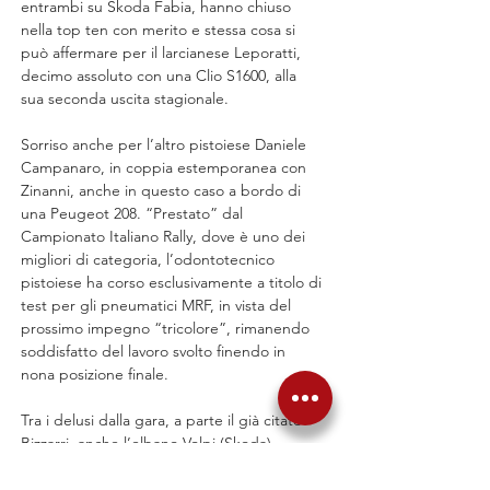
entrambi su Skoda Fabia, hanno chiuso 
nella top ten con merito e stessa cosa si 
può affermare per il larcianese Leporatti, 
decimo assoluto con una Clio S1600, alla 
sua seconda uscita stagionale.
Sorriso anche per l’altro pistoiese Daniele 
Campanaro, in coppia estemporanea con 
Zinanni, anche in questo caso a bordo di 
una Peugeot 208. “Prestato” dal 
Campionato Italiano Rally, dove è uno dei 
migliori di categoria, l’odontotecnico 
pistoiese ha corso esclusivamente a titolo di 
test per gli pneumatici MRF, in vista del 
prossimo impegno “tricolore”, rimanendo 
soddisfatto del lavoro svolto finendo in 
nona posizione finale.
Tra i delusi dalla gara, a parte il già citato 
Bizzarri, anche l’elbano Volpi (Skoda), 
tradito da un. “taglio” che ha generato la 
rottura di un cerchio con conseguente 