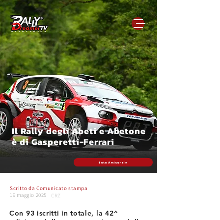
Il Rally degli Abeti e Abetone
è di Gasperetti-Ferrari
foto Amicorally
Scritto da
Comunicato stampa
19 maggio 2025
CRZ
Con 93 iscritti in totale, la 42^