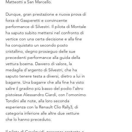
Matteotti a San Marcello.
Dunque, gran prestazione e nuova prova di 
forza di Gasperetti e convincente 
performance di Silvestri. Il pilota di Montale 
ha saputo subito mettersi nel confronto di 
vertice con una certa decisione e alla fine 
ha conquistato un secondo posto 
cristallino, degno prosieguo delle sue 
precedenti performance alla guida della 
vettura boema. Davvero di valore, la 
medaglia d’argento di Silvestri, che ha 
saputo tenere testa a diversi, dietro a lui in 
bagarre. Una bagarre che alla fine ha visto 
salire il gradino più basso del podio l’altro 
pistoiese Alessandro Ciardi, con l’omonimo 
Tondini alle note, alla loro seconda 
esperienza con la Renault Clio Rally3, di 
categoria inferiore alle altre due vetture 
che lo hanno preceduto.
Il pilota di Casalguidi, presenza costante e 