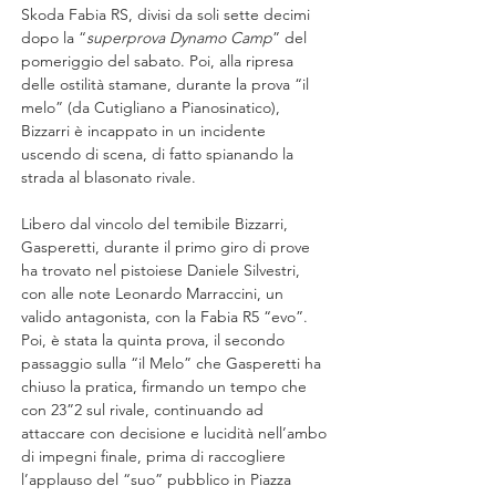
Skoda Fabia RS, divisi da soli sette decimi 
dopo la “
superprova Dynamo Camp
” del 
pomeriggio del sabato. Poi, alla ripresa 
delle ostilità stamane, durante la prova “il 
melo” (da Cutigliano a Pianosinatico), 
Bizzarri è incappato in un incidente 
uscendo di scena, di fatto spianando la 
strada al blasonato rivale.
Libero dal vincolo del temibile Bizzarri, 
Gasperetti, durante il primo giro di prove 
ha trovato nel pistoiese Daniele Silvestri, 
con alle note Leonardo Marraccini, un 
valido antagonista, con la Fabia R5 “evo”. 
Poi, è stata la quinta prova, il secondo 
passaggio sulla “il Melo” che Gasperetti ha 
chiuso la pratica, firmando un tempo che 
con 23”2 sul rivale, continuando ad 
attaccare con decisione e lucidità nell’ambo 
di impegni finale, prima di raccogliere 
l’applauso del “suo” pubblico in Piazza 