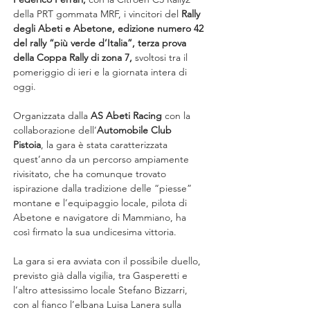
della PRT gommata MRF, i vincitori del
 Rally 
degli Abeti e Abetone, edizione numero 42 
del rally “più verde d’Italia”, terza prova 
della Coppa Rally di zona 7, 
svoltosi tra il 
pomeriggio di ieri e la giornata intera di 
oggi.
Organizzata dalla 
AS Abeti Racing
 con la 
collaborazione dell’
Automobile Club 
Pistoia
, la gara è stata caratterizzata 
quest’anno da un percorso ampiamente 
rivisitato, che ha comunque trovato 
ispirazione dalla tradizione delle “piesse” 
montane e l’equipaggio locale, pilota di 
Abetone e navigatore di Mammiano, ha 
così firmato la sua undicesima vittoria.
La gara si era avviata con il possibile duello, 
previsto già dalla vigilia, tra Gasperetti e 
l’altro attesissimo locale Stefano Bizzarri, 
con al fianco l’elbana Luisa Lanera sulla 