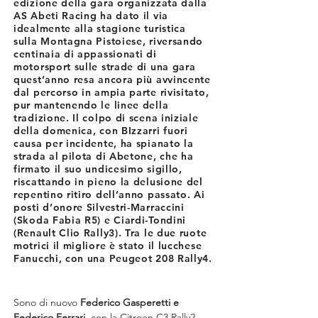
edizione della gara organizzata dalla
AS Abeti Racing ha dato il via
idealmente alla stagione turistica
sulla Montagna Pistoiese, riversando
centinaia di appassionati di
motorsport sulle strade di una gara
quest’anno resa ancora più avvincente
dal percorso in ampia parte rivisitato,
pur mantenendo le linee della
tradizione. Il colpo di scena iniziale
della domenica, con BIzzarri fuori
causa per incidente, ha spianato la
strada al pilota di Abetone, che ha
firmato il suo undicesimo sigillo,
riscattando in pieno la delusione del
repentino ritiro dell’anno passato. Ai
posti d’onore Silvestri-Marraccini
(Skoda Fabia R5) e Ciardi-Tondini
(Renault Clio Rally3). Tra le due ruote
motrici il migliore è stato il lucchese
Fanucchi, con una Peugeot 208 Rally4.
Sono di nuovo 
Federico Gasperetti e 
Federico Ferrari,
 con la Citroen C3 Rally2 