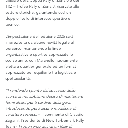
ufficiale della Coppa Rally di Zona 6 e del 
TRZ – Trofeo Rally di Zona 3, riservato alle 
vetture storiche, garantendo così un 
doppio livello di interesse sportivo e 
tecnico.
L’impostazione dell’edizione 2026 sarà 
impreziosita da alcune novità legate al 
percorso, mantenendo le linee 
organizzative e sportive apprezzate lo 
scorso anno, con Maranello nuovamente 
eletta a quartier generale ed un format 
apprezzato per equilibrio tra logistica e 
spettacolarità.
“Prendendo spunto dal successo dello 
scorso anno, abbiamo deciso di mantenere 
fermi alcuni punti cardine della gara, 
introducendo però alcune modifiche di 
carattere tecnico. 
– Il commento di Claudio 
Zagami, Presidente di New Turbomark Rally 
Team - 
Proporremo quindi un Rally di 