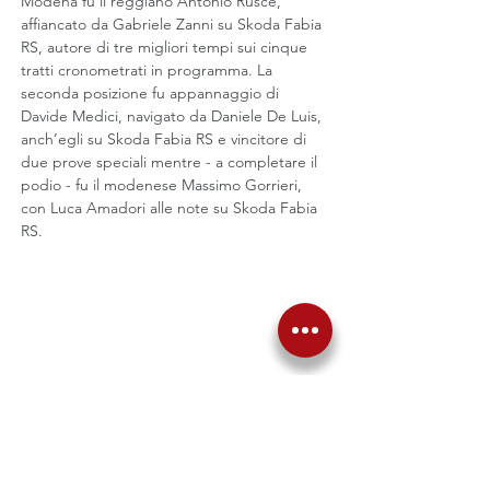
Modena fu il reggiano Antonio Rusce, 
affiancato da Gabriele Zanni su Skoda Fabia 
RS, autore di tre migliori tempi sui cinque 
tratti cronometrati in programma. La 
seconda posizione fu appannaggio di 
Davide Medici, navigato da Daniele De Luis, 
anch’egli su Skoda Fabia RS e vincitore di 
due prove speciali mentre - a completare il 
podio - fu il modenese Massimo Gorrieri, 
con Luca Amadori alle note su Skoda Fabia 
RS.
Precedente
Successiva
Torna alle News