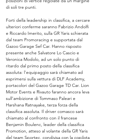
posizioni di vertice regolate da un margine 
di soli tre punti. 
Forti della leadership in classifica, a cercare 
ulteriori conferme saranno Fabrizio Andolfi 
e Riccardo Imerito, sulla GR Yaris schierata 
dal team Promoracing e supportata dal 
Gazoo Garage Sef Car. Hanno risposto 
presente anche Salvatore Lo Cascio e 
Veronica Modolo, ad un solo punto di 
ritardo dal primo posto della classifica 
assoluta: l’equipaggio sarà chiamato ad 
esprimersi sulla vettura di DLF Academy, 
portacolori del Gazoo Garage TD Car. Lion 
Motor Events e Rivauto faranno ancora leva 
sull’ambizione di Tommaso Paleari e 
Harshana Ratnayake, terza forza della 
classifica assoluta. Il driver comasco sarà 
chiamato al confronto con il francese 
Benjamin Boulenc, leader della classifica 
Promotion, atteso al volante della GR Yaris 
del team Sportec, condivisa con la copilota 