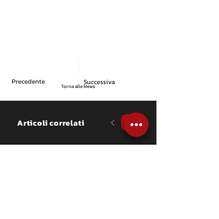
Precedente
Successiva
Torna alle News
Articoli correlati
NEWS
La famiglia Ceccato 
brilla al Rally Regione 
Piemonte
Papà Vittorio, febbricitante, 
chiude secondo di Over 55 ed 
allunga nel CIAR mentre il figlio 
Giovanni debutta sulla Fabia RS 
con un ottavo assoluto in CRZ.