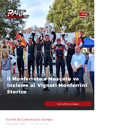
Il Monferrato e Moscato va
insieme al Vigneti Monferrini
Storico
foto ufficio stampa
Scritto da
Comunicato stampa
6 giugno 2025
ALTRE GARE