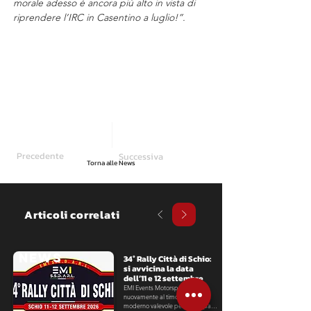
morale adesso è ancora più alto in vista di 
riprendere l’IRC in Casentino a luglio!”.
Precedente
Successiva
Torna alle News
Articoli correlati
NEWS
​34° Rally Città di Schio: 
si avvicina la data 
dell’11 e 12 settembre
EMI Events Motorsport Italia 
nuovamente al timone del rally 
moderno valevole per la Coppa 