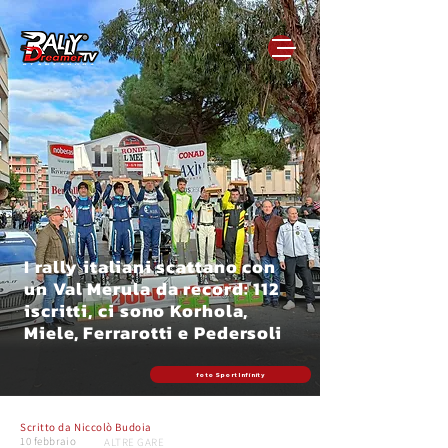
I rally italiani scattano con
un Val Merula da record: 112
iscritti, ci sono Korhola,
Miele, Ferrarotti e Pedersoli
foto Sport Infinity
Scritto da
Niccolò Budoia
10 febbraio
ALTRE GARE