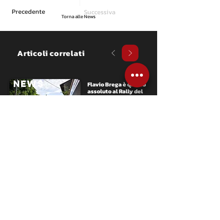
Precedente
Successiva
Torna alle News
Articoli correlati
NEWS
Flavio Brega è quarto 
assoluto al Rally del 
Sebino
Il pilota bresciano, affiancato per 
la prima volta da Francesco 
Magrini sulla Skoda Fabia RS di 
MM Motorsport, conclude ai piedi 
del podio una delle gare più 
attese della stagione, 
confermando il positivo percorso 
di crescita intrapreso nel 2026.
NEWS
Mabellini fa suo il 
Sebino e affila i coltelli 
per Roma
Sei successi parziali raggiunti 
sulle sei prove speciali in 
programma. Per i due alfieri FPF 
Sport si tratta del primo successo 
assoluto alla guida della Lancia 
Ypsilon Rally2 HF Integrale.