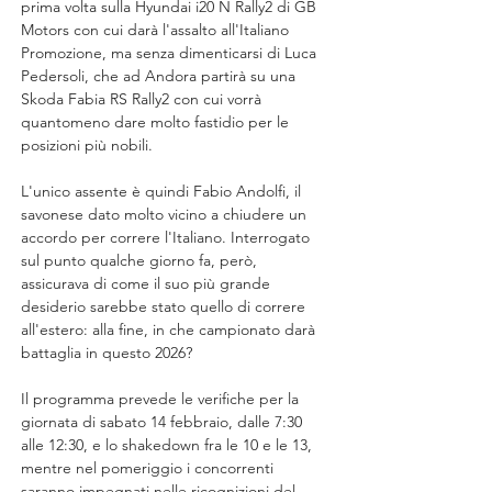
prima volta sulla Hyundai i20 N Rally2 di GB 
Motors con cui darà l'assalto all'Italiano 
Promozione, ma senza dimenticarsi di Luca 
Pedersoli, che ad Andora partirà su una 
Skoda Fabia RS Rally2 con cui vorrà 
quantomeno dare molto fastidio per le 
posizioni più nobili.
L'unico assente è quindi Fabio Andolfi, il 
savonese dato molto vicino a chiudere un 
accordo per correre l'Italiano. Interrogato 
sul punto qualche giorno fa, però, 
assicurava di come il suo più grande 
desiderio sarebbe stato quello di correre 
all'estero: alla fine, in che campionato darà 
battaglia in questo 2026?
Il programma prevede le verifiche per la 
giornata di sabato 14 febbraio, dalle 7:30 
alle 12:30, e lo shakedown fra le 10 e le 13, 
mentre nel pomeriggio i concorrenti 
saranno impegnati nelle ricognizioni del 