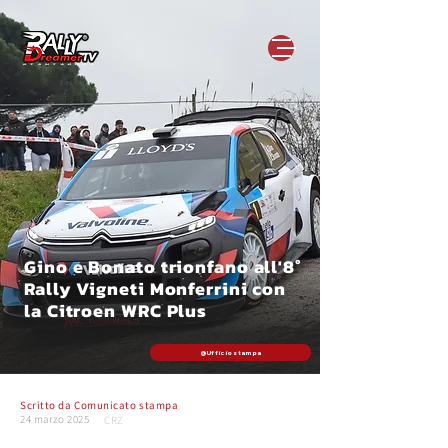
Gino e Bonato trionfano all'8°
Rally Vigneti Monferrini con
la Citroen WRC Plus
@Ufficio stampa
Scritto da
Comunicato stampa
24 marzo 2025
CRZ