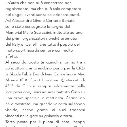
un’auto che non può concorrere per 
regolamento, ma che può solo competere 
nei singoli eventi senza collezionare punti. 
Ad Alessandro Gino e Corrado Bonato 
sono state consegnate le targhe del 
Memorial Mario Scarazzini, intitolato ad uno 
dei primi organizzatori nonché promotori 
del Rally di Canelli, che tutto il popolo del 
motorsport ricorda sempre con molto 
affetto.
Al secondo posto (e quindi al primo tra i 
conduttori che prendono punti per la CRZ) 
la Skoda Fabia Evo di Ivan Carmellino e Max 
Minazzi (E.A. Sport Investment), staccati di 
43”3 da Gino e sempre saldamente nella 
loro posizione, unici ad aver battuto Gino su 
una prova speciale in mattinata. Carmellino 
ha dimostrato una grande velocità sul fondo 
viscido, anche grazie ai suoi trascorsi 
vincenti nelle gare su ghiaccio e terra.
Terzo posto per il pilota di casa Jacopo 