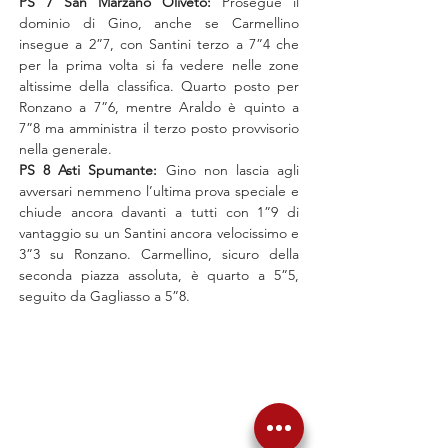
PS 7 San Marzano Oliveto: 
Prosegue il 
dominio di Gino, anche se Carmellino 
insegue a 2”7, con Santini terzo a 7”4 che 
per la prima volta si fa vedere nelle zone 
altissime della classifica. Quarto posto per 
Ronzano a 7”6, mentre Araldo è quinto a 
7”8 ma amministra il terzo posto provvisorio 
nella generale.
PS 8 Asti Spumante: 
Gino non lascia agli 
avversari nemmeno l’ultima prova speciale e 
chiude ancora davanti a tutti con 1”9 di 
vantaggio su un Santini ancora velocissimo e 
3”3 su Ronzano. Carmellino, sicuro della 
seconda piazza assoluta, è quarto a 5”5, 
seguito da Gagliasso a 5”8.