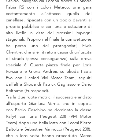
Araldo, navigato da Lorena Boero su Skoda 
Fabia RS con i colori Meteco; una gara 
costantemente all’attacco quella del 
canellese, ripagata con un podio davanti al 
proprio pubblico e con una prestazione di 
alto livello in vista dei prossimi impegni 
stagionali. Proprio nel finale la competizione 
ha perso uno dei protagonisti, Elwis 
Chentre, che si è ritirato a causa di un’uscita 
di strada (senza conseguenze) sulla prova 
speciale 6. Quarta piazza finale per Loris 
Ronzano e Gloria Andreis su Skoda Fabia 
Evo con i colori VM Motor Team, seguiti 
dall’altra Skoda di Patrick Gagliasso e Dario 
Beltramo (Eurospeed).
Tra le due ruote motrici il successo è andato 
all’esperto Gianluca Verna, che in coppia 
con Fabio Ceschino ha dominato la classe 
Rally4 con una Peugeot 208 (VM Motor 
Team) dopo una bella lotta con i corsi Pierre 
Baltolu e Sebastien Vannucci (Peugeot 208), 
che a loro volta hanno preceduto Marco 