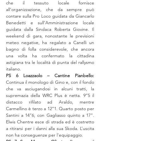
che il tessuto locale fornisce 
all’organizzazione, che da sempre può 
contare sulla Pro Loco guidata da Giancarlo 
Benedetti e sull’Amministrazione locale 
guidata dalla Sindaca Roberta Giovine. Il 
weekend di gara, nonostante le previsioni 
meteo negative, ha regalato a Canelli un 
bagno di folla considerevole, che ancora 
una volta ha confermato la cittadina 
astigiana tra le località di punta del rallysmo 
italiano.
PS 6 Loazzaolo – Cantine Pianbello: 
Continua il monologo di Gino e, con il fondo 
che va asciugandosi in alcuni tratti, la 
supremazia della WRC Plus è netta. 9”5 il 
distacco rifilato ad Araldo, mentre 
Carmellino è terzo a 12”1. Quarto posto per 
Santini a 14”6, con Gagliasso quinto a 17”. 
Elwis Chentre esce di strada ed è costretto 
a ritirarsi per i danni alla sua Skoda. L’uscita 
non ha conseguenze per l’equipaggio.