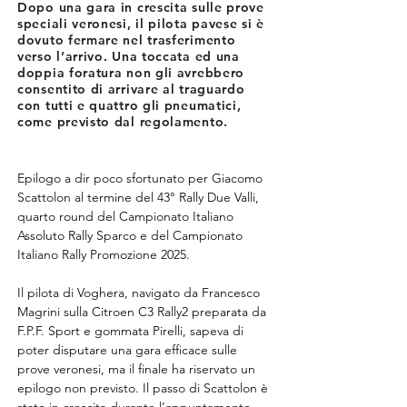
Dopo una gara in crescita sulle prove
speciali veronesi, il pilota pavese si è
dovuto fermare nel trasferimento
verso l’arrivo. Una toccata ed una
doppia foratura non gli avrebbero
consentito di arrivare al traguardo
con tutti e quattro gli pneumatici,
come previsto dal regolamento.
Epilogo a dir poco sfortunato per Giacomo 
Scattolon al termine del 43° Rally Due Valli, 
quarto round del Campionato Italiano 
Assoluto Rally Sparco e del Campionato 
Italiano Rally Promozione 2025. 
Il pilota di Voghera, navigato da Francesco 
Magrini sulla Citroen C3 Rally2 preparata da 
F.P.F. Sport e gommata Pirelli, sapeva di 
poter disputare una gara efficace sulle 
prove veronesi, ma il finale ha riservato un 
epilogo non previsto. Il passo di Scattolon è 