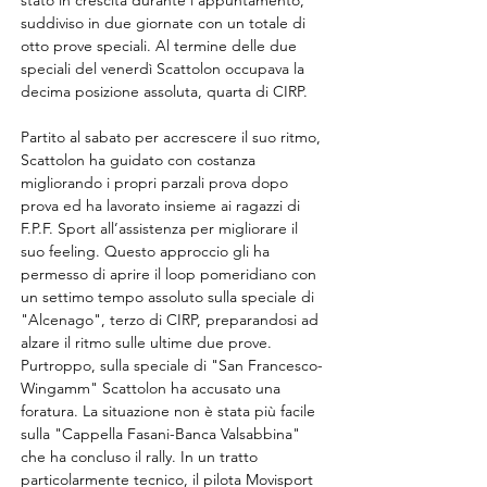
stato in crescita durante l’appuntamento, 
suddiviso in due giornate con un totale di 
otto prove speciali. Al termine delle due 
speciali del venerdì Scattolon occupava la 
decima posizione assoluta, quarta di CIRP.
Partito al sabato per accrescere il suo ritmo, 
Scattolon ha guidato con costanza 
migliorando i propri parzali prova dopo 
prova ed ha lavorato insieme ai ragazzi di 
F.P.F. Sport all’assistenza per migliorare il 
suo feeling. Questo approccio gli ha 
permesso di aprire il loop pomeridiano con 
un settimo tempo assoluto sulla speciale di 
"Alcenago", terzo di CIRP, preparandosi ad 
alzare il ritmo sulle ultime due prove. 
Purtroppo, sulla speciale di "San Francesco-
Wingamm" Scattolon ha accusato una 
foratura. La situazione non è stata più facile 
sulla "Cappella Fasani-Banca Valsabbina" 
che ha concluso il rally. In un tratto 
particolarmente tecnico, il pilota Movisport 