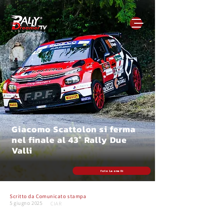
Giacomo Scattolon si ferma
nel finale al 43° Rally Due
Valli
foto Leonelli
Scritto da
Comunicato stampa
5 giugno 2025
CIAR