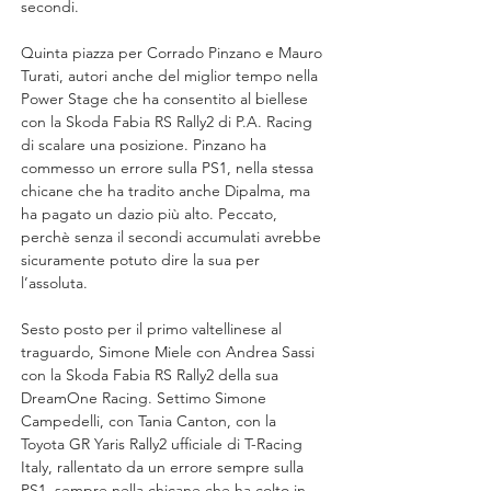
secondi.
Quinta piazza per Corrado Pinzano e Mauro 
Turati, autori anche del miglior tempo nella 
Power Stage che ha consentito al biellese 
con la Skoda Fabia RS Rally2 di P.A. Racing 
di scalare una posizione. Pinzano ha 
commesso un errore sulla PS1, nella stessa 
chicane che ha tradito anche Dipalma, ma 
ha pagato un dazio più alto. Peccato, 
perchè senza il secondi accumulati avrebbe 
sicuramente potuto dire la sua per 
l’assoluta.
Sesto posto per il primo valtellinese al 
traguardo, Simone Miele con Andrea Sassi 
con la Skoda Fabia RS Rally2 della sua 
DreamOne Racing. Settimo Simone 
Campedelli, con Tania Canton, con la 
Toyota GR Yaris Rally2 ufficiale di T-Racing 
Italy, rallentato da un errore sempre sulla 
PS1, sempre nella chicane che ha colto in 