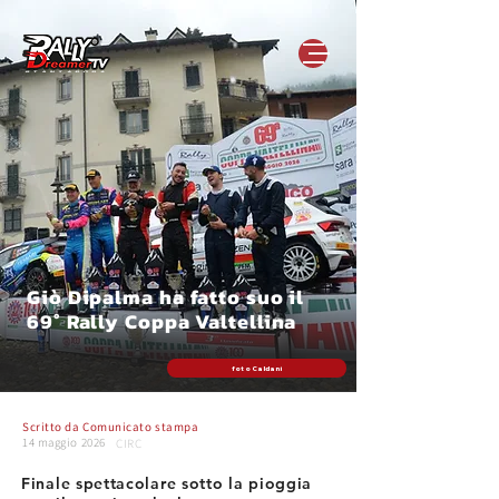
Giò Dipalma ha fatto suo il
69° Rally Coppa Valtellina
foto Caldani
Scritto da
Comunicato stampa
14 maggio 2026
CIRC
Finale spettacolare sotto la pioggia