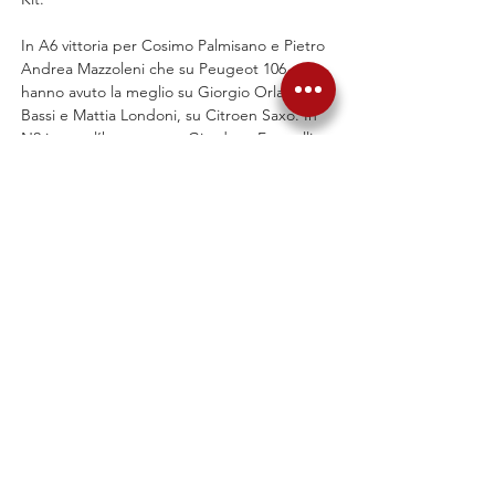
In A6 vittoria per Cosimo Palmisano e Pietro 
Andrea Mazzoleni che su Peugeot 106 
hanno avuto la meglio su Giorgio Orlando 
Bassi e Mattia Londoni, su Citroen Saxo. In 
N2 invece l’ha spuntata Giordano Formolli 
con Debora Duico su Peugeot 106.
“Un grande grazie alle oltre 600 persone 
che hanno lavorato in questo weekend. 
Una gara di 69 edizioni non si fa in un 
giorno, funziona per la grande sinergia con 
istituzioni, comuni, Forze dell’Ordine e 
volontari. Il Rally Coppa Valtellina punta in 
alto, credo che abbiamo dimostrato che 
questa manifestazione ha un blasone e 
delle caratteristiche che elevano la sfida ad 
un livello molto alto, e il distacco di 8 decimi 
tra i primi due ne è una dimostrazione”
 le 
parole di 
Andrea Mariani, Presidente 
dell’Automobile Club Sondrio.