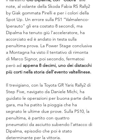
note, al volante della Skoda Fabia RS Rally2 
by Giak gommata Pirelli e per i colori della 
Spot Up. Un errore sulla PS1 “Valmalenco-
Iperauto” gli era costato 8 secondi, ma 
Dipalma ha tenuto giù l’acceleratore, ha 
accorciato ed è andato in testa sulla 
penultima prova. La Power Stage conclusiva 
a Montagna ha visto il tentativo di rimonta 
di Marco Signor, poi secondo, fermatosi 
però ad 
appena 8 decimi, uno dei distacchi 
più corti nella storia dell’evento valtellinese.
Il trevigiano, con la Toyota GR Yaris Rally2 di 
Step Five, navigato da Daniele Michi, ha 
guidato le operazioni per buona parte della 
gara, ma ha patito la pioggia che ha 
segnato le ultime due prove. Sulla PS10, la 
penultima, è partito con quattro 
pneumatici da asciutto subendo l’attacco di 
Dipalma, episodio che poi è stato 
determinante per la vittoria.