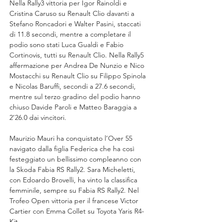
Nella Rally3 vittoria per Igor Rainoldi e 
Cristina Caruso su Renault Clio davanti a 
Stefano Roncadori e Walter Pasini, staccati 
di 11.8 secondi, mentre a completare il 
podio sono stati Luca Gualdi e Fabio 
Cortinovis, tutti su Renault Clio. Nella Rally5 
affermazione per Andrea De Nunzio e Nico 
Mostacchi su Renault Clio su Filippo Spinola 
e Nicolas Baruffi, secondi a 27.6 secondi, 
mentre sul terzo gradino del podio hanno 
chiuso Davide Paroli e Matteo Baraggia a 
2’26.0 dai vincitori.
Maurizio Mauri ha conquistato l’Over 55 
navigato dalla figlia Federica che ha così 
festeggiato un bellissimo compleanno con 
la Skoda Fabia RS Rally2. Sara Micheletti, 
con Edoardo Brovelli, ha vinto la classifica 
femminile, sempre su Fabia RS Rally2. Nel 
Trofeo Open vittoria per il francese Victor 
Cartier con Emma Collet su Toyota Yaris R4-
Kit.