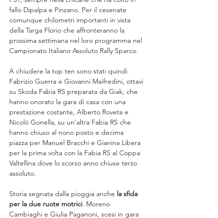
fallo Dipalpa e Pinzano. Per il cesenate 
comunque chilometri importanti in vista 
della Targa Florio che affronteranno la 
prossima settimana nel loro programma nel 
Campionato Italiano Assoluto Rally Sparco.
A chiudere la top ten sono stati quindi 
Fabrizio Guerra e Giovanni Maifredini, ottavi 
su Skoda Fabia RS preparata da Giak, che 
hanno onorato la gara di casa con una 
prestazione costante, Alberto Roveta e 
Nicolò Gonella, su un’altra Fabia RS che 
hanno chiuso al nono posto e decima 
piazza per Manuel Bracchi e Gianina Libera 
per la prima volta con la Fabia RS al Coppa 
Valtellina dove lo scorso anno chiuse terzo 
assoluto.
Storia segnata dalla pioggia anche 
la sfida 
per la due ruote motrici
. Moreno 
Cambiaghi e Giulia Paganoni, scesi in gara 