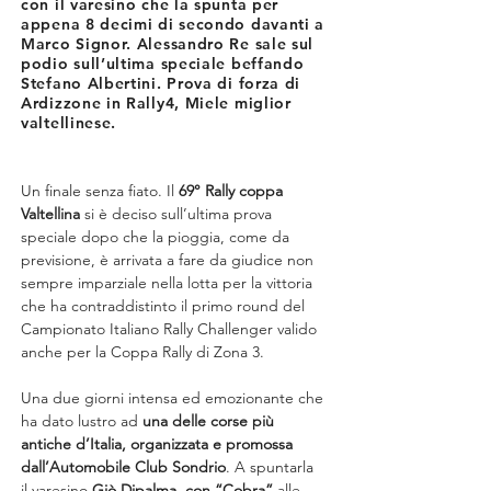
con il varesino che la spunta per
appena 8 decimi di secondo davanti a
Marco Signor. Alessandro Re sale sul
podio sull’ultima speciale beffando
Stefano Albertini. Prova di forza di
Ardizzone in Rally4, Miele miglior
valtellinese.
Un finale senza fiato. Il 
69° Rally coppa 
Valtellina
 si è deciso sull’ultima prova 
speciale dopo che la pioggia, come da 
previsione, è arrivata a fare da giudice non 
sempre imparziale nella lotta per la vittoria 
che ha contraddistinto il primo round del 
Campionato Italiano Rally Challenger valido 
anche per la Coppa Rally di Zona 3.
Una due giorni intensa ed emozionante che 
ha dato lustro ad 
una delle corse più 
antiche d’Italia, organizzata e promossa 
dall’Automobile Club Sondrio
. A spuntarla 
il varesino 
Giò Dipalma, con “Cobra”
 alle 