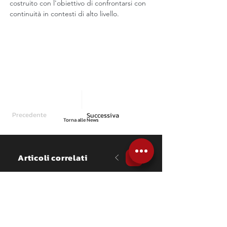
costruito con l'obiettivo di confrontarsi con 
continuità in contesti di alto livello.
Precedente
Successiva
Torna alle News
Articoli correlati
NEWS
Flavio Brega è quarto 
assoluto al Rally del 
Sebino
Il pilota bresciano, affiancato per 
la prima volta da Francesco 
Magrini sulla Skoda Fabia RS di 