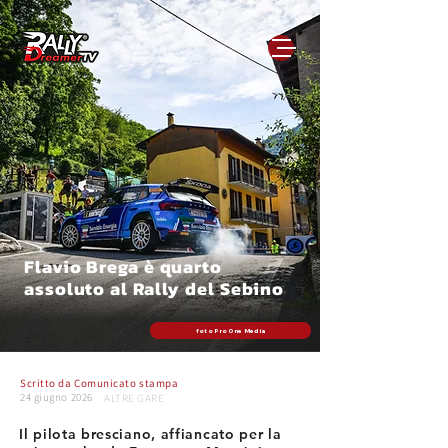
Flavio Brega è quarto
assoluto al Rally del Sebino
foto Pro One Media
Scritto da
Comunicato stampa
24 giugno 2026
ALTRE GARE
Il pilota bresciano, affiancato per la