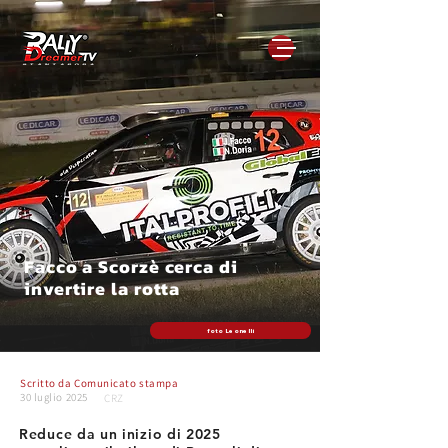
Facco a Scorzè cerca di
invertire la rotta
foto Leonelli
Scritto da
Comunicato stampa
30 luglio 2025
CRZ
Reduce da un inizio di 2025