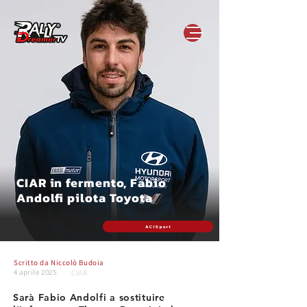
CIAR in fermento, Fabio
Andolfi pilota Toyota
ACI Sport
Scritto da
Niccolò Budoia
4 aprile 2025
CIAR
Sarà Fabio Andolfi a sostituire