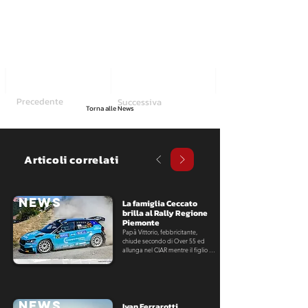
Precedente
Successiva
Torna alle News
Articoli correlati
NEWS
La famiglia Ceccato 
brilla al Rally Regione 
Piemonte
Papà Vittorio, febbricitante, 
chiude secondo di Over 55 ed 
allunga nel CIAR mentre il figlio 
Giovanni debutta sulla Fabia RS 
con un ottavo assoluto in CRZ.
NEWS
Ivan Ferrarotti 