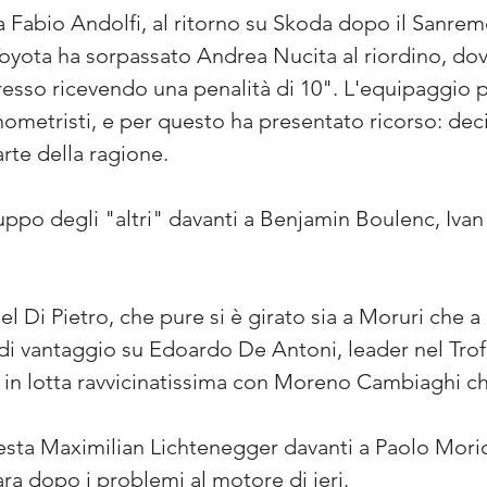
 Fabio Andolfi, al ritorno su Skoda dopo il Sanremo,
oyota ha sorpassato Andrea Nucita al riordino, dove
resso ricevendo una penalità di 10". L'equipaggio p
nometristi, e per questo ha presentato ricorso: dec
arte della ragione.
po degli "altri" davanti a Benjamin Boulenc, Ivan F
l Di Pietro, che pure si è girato sia a Moruri che 
vantaggio su Edoardo De Antoni, leader nel Trofe
, in lotta ravvicinatissima con Moreno Cambiaghi ch
 testa Maximilian Lichtenegger davanti a Paolo Moric
ara dopo i problemi al motore di ieri.