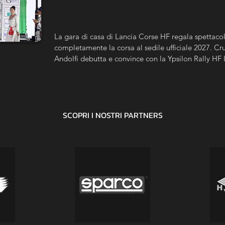
La gara di casa di Lancia Corse HF regala spettacolo
completamente la corsa al sedile ufficiale 2027. Crug
Andolfi debutta e convince con la Ypsilon Rally HF 
Trofeo, De Antoni vince tra i Master e Gobbin si im
SCOPRI I NOSTRI
PARTNERS