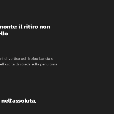
nte: il ritiro non 
llo
ni di vertice del Trofeo Lancia e 
l'uscita di strada sulla penultima 
ell'assoluta, 