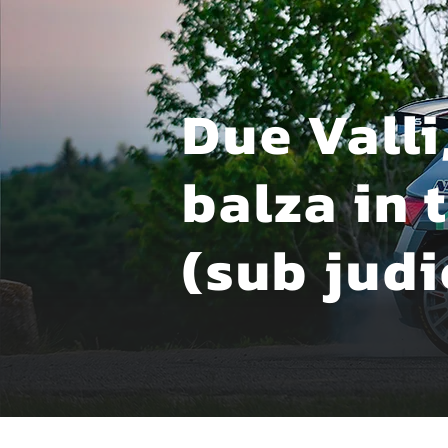
Due Valli
balza in 
(sub judi