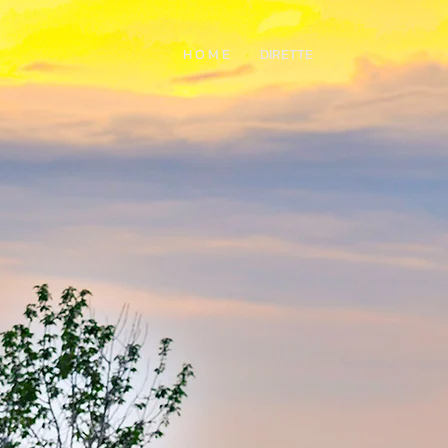
H O M E
DIRETTE