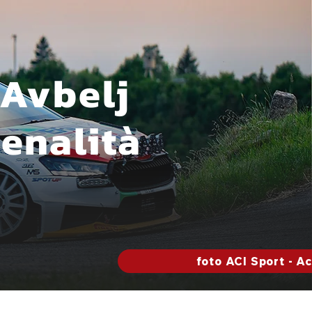
 Avbelj
Penalità
foto ACI Sport - A