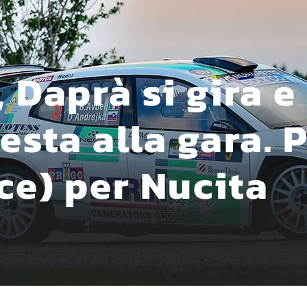
, Daprà si gira e
testa alla gara. 
ce) per Nucita