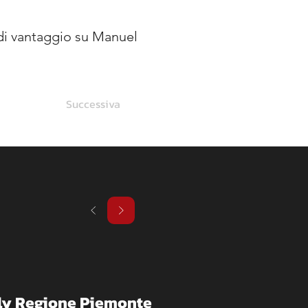
di vantaggio su Manuel 
Successiva
ally Regione Piemonte