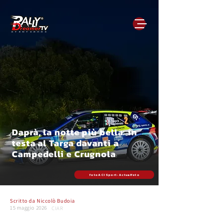
Daprà, la notte più bella: in
testa al Targa davanti a
Campedelli e Crugnola
foto ACI Sport - Actualfoto
Scritto da
Niccolò Budoia
15 maggio 2026
CIAR