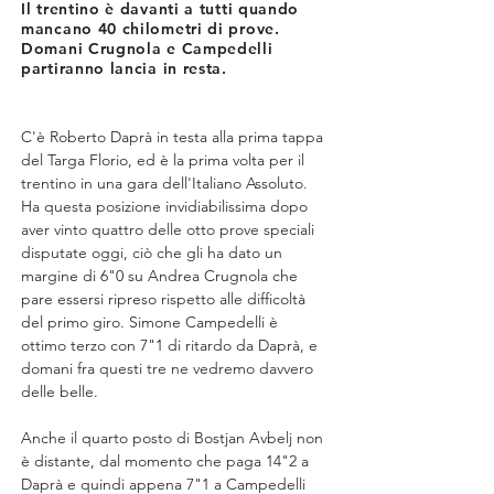
Il trentino è davanti a tutti quando
mancano 40 chilometri di prove.
Domani Crugnola e Campedelli
partiranno lancia in resta.
C'è Roberto Daprà in testa alla prima tappa 
del Targa Florio, ed è la prima volta per il 
trentino in una gara dell'Italiano Assoluto. 
Ha questa posizione invidiabilissima dopo 
aver vinto quattro delle otto prove speciali 
disputate oggi, ciò che gli ha dato un 
margine di 6"0 su Andrea Crugnola che 
pare essersi ripreso rispetto alle difficoltà 
del primo giro. Simone Campedelli è 
ottimo terzo con 7"1 di ritardo da Daprà, e 
domani fra questi tre ne vedremo davvero 
delle belle.
Anche il quarto posto di Bostjan Avbelj non 
è distante, dal momento che paga 14"2 a 
Daprà e quindi appena 7"1 a Campedelli 