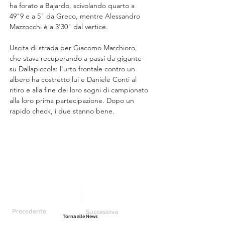
ha forato a Bajardo, scivolando quarto a 
49"9 e a 5" da Greco, mentre Alessandro 
Mazzocchi è a 3'30" dal vertice.
Uscita di strada per Giacomo Marchioro, 
che stava recuperando a passi da gigante 
su Dallapiccola: l'urto frontale contro un 
albero ha costretto lui e Daniele Conti al 
ritiro e alla fine dei loro sogni di campionato 
alla loro prima partecipazione. Dopo un 
rapido check, i due stanno bene.
Precedente
Successiva
Torna alle News