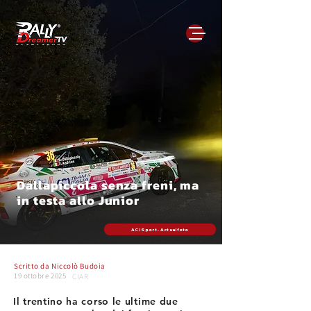
Dallapiccola senza freni, ma
in testa allo Junior
ACI Sport - Actualfoto
Scritto da
Niccolò Budoia
19 ottobre 2025
CIAR
Il trentino ha corso le ultime due