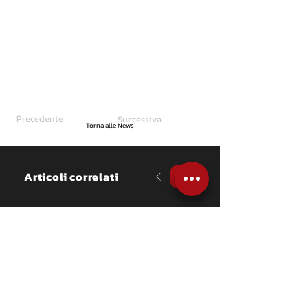
Precedente
Successiva
Torna alle News
Articoli correlati
NEWS
Flavio Brega è quarto 
assoluto al Rally del 
Sebino
Il pilota bresciano, affiancato per 
la prima volta da Francesco 
Magrini sulla Skoda Fabia RS di 
MM Motorsport, conclude ai piedi 
del podio una delle gare più 
attese della stagione, 
confermando il positivo percorso 