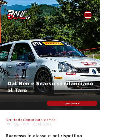
Dal Ben e Scarso si rilanciano
al Taro
foto Leonelli
Scritto da
Comunicato stampa
29 maggio 2025
ALTRE GARE
Successo in classe e nel rispettivo