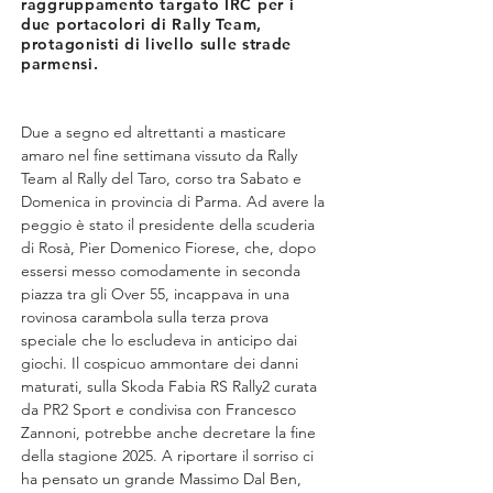
raggruppamento targato IRC per i
due portacolori di Rally Team,
protagonisti di livello sulle strade
parmensi.
Due a segno ed altrettanti a masticare 
amaro nel fine settimana vissuto da Rally 
Team al Rally del Taro, corso tra Sabato e 
Domenica in provincia di Parma. Ad avere la 
peggio è stato il presidente della scuderia 
di Rosà, Pier Domenico Fiorese, che, dopo 
essersi messo comodamente in seconda 
piazza tra gli Over 55, incappava in una 
rovinosa carambola sulla terza prova 
speciale che lo escludeva in anticipo dai 
giochi. Il cospicuo ammontare dei danni 
maturati, sulla Skoda Fabia RS Rally2 curata 
da PR2 Sport e condivisa con Francesco 
Zannoni, potrebbe anche decretare la fine 
della stagione 2025. A riportare il sorriso ci 
ha pensato un grande Massimo Dal Ben, 