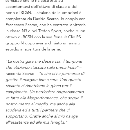
semiasse che lo ha costretto ad 
accontentarsi dell'ottavo di classe e del 
nono di RC5N. L'altalena delle emozioni è 
completata da Davide Scarso, in coppia con 
Francesco Scarso, che ha centrato la vittoria 
in classe N3 e nel Trofeo Sport, anche buon 
ottavo di RC5N con la sua Renault Clio RS 
gruppo N dopo aver archiviato un amaro 
esordio in apertura della serie.
“
La nostra gara si è decisa con il tempone 
che abbiamo staccato sulla prima Folta” 
– 
racconta Scarso – 
“e che ci ha permesso di 
gestire il margine fino a sera. Con questo 
risultato ci rimettiamo in gioco per il 
campionato. Un particolare ringraziamento 
va fatto alla Masperformance, che segue il 
nostro mezzo al meglio, ma anche alla 
scuderia ed a tutti i partners che ci 
supportano. Grazie anche al mio naviga, 
all'assistenza ed alla mia famiglia.”