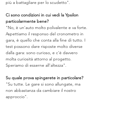
più a battagliare per lo scudetto".
Ci sono condizioni in cui vedi la Ypsilon 
particolarmente bene?
"No, è un'auto molto polivalente e va forte. 
Aspettiamo il responso del cronometro in 
gara, è quello che conta alla fine di tutto. I 
test possono dare risposte molto diverse 
dalla gara: sono curioso, e c'è davvero 
molta curiosità attorno al progetto. 
Speriamo di esserne all'altezza".
Su quale prova spingerete in particolare?
"Su tutte. Le gare si sono allungate, ma 
non abbastanza da cambiare il nostro 
approccio".