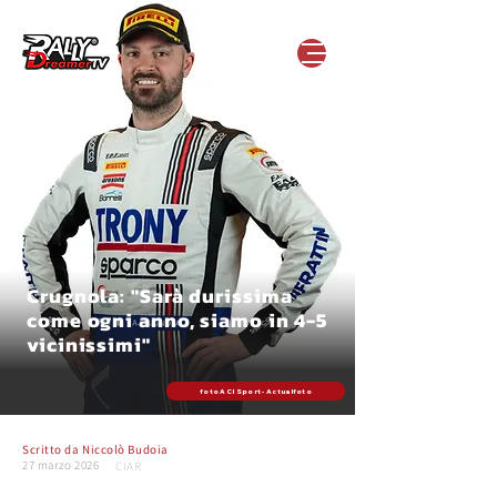
Crugnola: "Sarà durissima
come ogni anno, siamo in 4-5
vicinissimi"
foto ACI Sport - Actualfoto
Scritto da
Niccolò Budoia
27 marzo 2026
CIAR