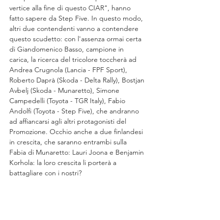
vertice alla fine di questo CIAR", hanno 
fatto sapere da Step Five. In questo modo, 
altri due contendenti vanno a contendere 
questo scudetto: con l'assenza ormai certa 
di Giandomenico Basso, campione in 
carica, la ricerca del tricolore toccherà ad 
Andrea Crugnola (Lancia - FPF Sport), 
Roberto Daprà (Skoda - Delta Rally), Bostjan 
Avbelj (Skoda - Munaretto), Simone 
Campedelli (Toyota - TGR Italy), Fabio 
Andolfi (Toyota - Step Five), che andranno 
ad affiancarsi agli altri protagonisti del 
Promozione. Occhio anche a due finlandesi 
in crescita, che saranno entrambi sulla 
Fabia di Munaretto: Lauri Joona e Benjamin 
Korhola: la loro crescita li porterà a 
battagliare con i nostri?