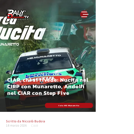
CIAR, chi si rivede: Nucita nel
CIRP con Munaretto, Andolfi
nel CIAR con Step Five
foto MS Munaretto
Scritto da
Niccolò Budoia
18 marzo 2026
CIAR