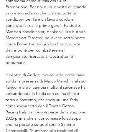
complessa come quella del CIAR 
Promozione. Per noi è un innesto di grande 
valore e crediamo che ci siano tutte le 
condizioni per fare un lavoro solido e 
concreto fin dalle prime gare”, ha detto. 
Manfred Sandbichler, Hankook Tire Europe 
Motorsport Director, ha invece sottolineato 
come l'obiettivo sia quello di raccogliere 
dati e punti per combattere nel 
campionato riservato ai Costruttori di 
pneumatici.
Il rientro di Andolfi invece vede come base 
solida la presenza di Marco Menchini al suo 
fianco, ma poi cambia molto: il savonese ha 
abbandonato la Fabia con cui ha chiuso 
terzo a Sanremo, risalendo su una Yaris 
come aveva fatto con il Toyota Gazoo 
Racing Italy per buona parte della stagione 
2025 prima che si consumasse lo strappo 
che ha portato su quel sedile Simone 
Campedelli: "Puntiamo alle posizioni di 