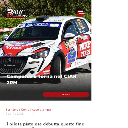
Campanaro torna nel CIAR
2RM
Bettiol
Scritto da
Comunicato stampa
9 aprile 2025
CIAR
Il pilota pistoiese debutta questo fine