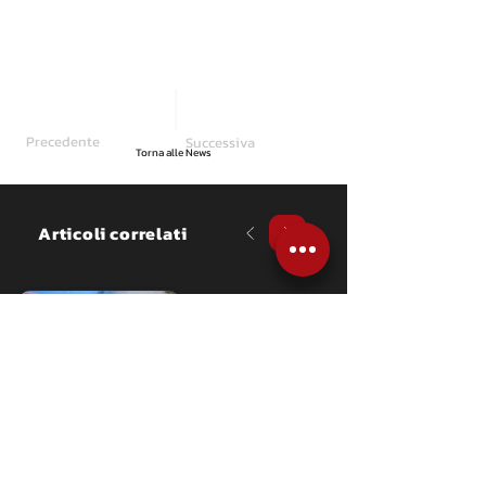
Precedente
Successiva
Torna alle News
Articoli correlati
NEWS
La famiglia Ceccato 
brilla al Rally Regione 
Piemonte
Papà Vittorio, febbricitante, 
chiude secondo di Over 55 ed 
allunga nel CIAR mentre il figlio 
Giovanni debutta sulla Fabia RS 
con un ottavo assoluto in CRZ.
NEWS
Ivan Ferrarotti 
conquista il sesto posto 