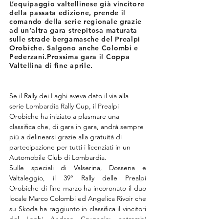
L’equipaggio valtellinese già vincitore
della passata edizione, prende il
comando della serie regionale grazie
ad un’altra gara strepitosa maturata
sulle strade bergamasche del Prealpi
Orobiche. Salgono anche Colombi e
Pederzani.Prossima gara il Coppa
Valtellina di fine aprile.
Se il Rally dei Laghi aveva dato il via alla 
serie Lombardia Rally Cup, il Prealpi 
Orobiche ha iniziato a plasmare una 
classifica che, di gara in gara, andrà sempre 
più a delinearsi grazie alla gratuità di 
partecipazione per tutti i licenziati in un 
Automobile Club di Lombardia.
Sulle speciali di Valserina, Dossena e 
Valtaleggio, il 39° Rally delle Prealpi 
Orobiche di fine marzo ha incoronato il duo 
locale Marco Colombi ed Angelica Rivoir che 
su Skoda ha raggiunto in classifica il vincitori 