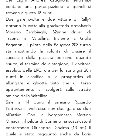
del Laghi Andrea Crugnola; entrambi 
contano una partecipazione e quindi si 
trovano a quota 18 punti.
Due gare svolte e due vittorie di Rally4 
portano in vetta alla graduatoria provvisoria 
Moreno Cambiaghi, 32enne driver di 
Traona, in Valtellina. Insieme a Giulia 
Paganoni, il pilota della Peugeot 208 turbo 
sta mostrando la volontà di bissare il 
successo della passata edizione quando 
risultò, al termine della stagione, il vincitore 
assoluto della LRC: ora per lui sono già 20 i 
punti in classifica e la prospettiva di 
allungare è ghiotta visto che uil terzo 
appuntamento si svolgerà sulle strade 
amiche della Valtellina.
Sale a 14 punti il varesino Riccardo 
Pederzani, anch’esso con due gare su due 
all’attivo. Con la bergamasca Martina 
Omacini, il pilota di Comerio ha scavalcato il 
conterraneo Giuseppe Dipalma (13 pt.) il 
quale è stato raggiunto anche da Loris 