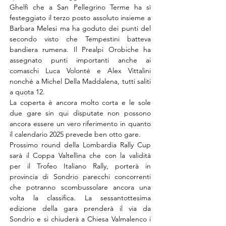
Ghelfi che a San Pellegrino Terme ha sì 
festeggiato il terzo posto assoluto insieme a 
Barbara Melesi ma ha goduto dei punti del 
secondo visto che Tempestini batteva 
bandiera rumena. Il Prealpi Orobiche ha 
assegnato punti importanti anche ai 
comaschi Luca Volonté e Alex Vittalini 
nonché a Michel Della Maddalena, tutti saliti 
a quota 12.
La coperta è ancora molto corta e le sole 
due gare sin qui disputate non possono 
ancora essere un vero riferimento in quanto 
il calendario 2025 prevede ben otto gare.
Prossimo round della Lombardia Rally Cup 
sarà il Coppa Valtellina che con la validità 
per il Trofeo Italiano Rally, porterà in 
provincia di Sondrio parecchi concorrenti 
che potranno scombussolare ancora una 
volta la classifica. La sessantottesima 
edizione della gara prenderà il via da 
Sondrio e si chiuderà a Chiesa Valmalenco i 