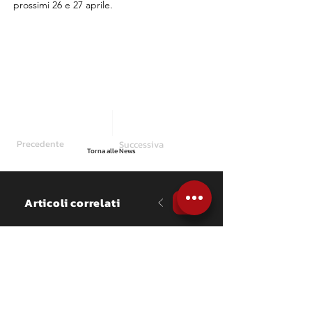
prossimi 26 e 27 aprile.
Precedente
Successiva
Torna alle News
Articoli correlati
NEWS
Flavio Brega è quarto 
assoluto al Rally del 
Sebino
Il pilota bresciano, affiancato per 
la prima volta da Francesco 
Magrini sulla Skoda Fabia RS di 
MM Motorsport, conclude ai piedi 