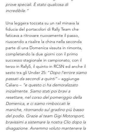
prove speciali. È stato qualcosa di 
incredibile.”
Una leggera toccata su un rail minava la 
fiducia del portacolori di Rally Team che 
faticava a ritrovare nuovamente il passo, 
riuscendo a risalire la china nella seconda 
parte di una Domenica vissuta in rimonta, 
completando la due giorni con il primo 
successo stagionale in campionato, con il 
terzo in Rally5, il quinto in RC5N ed anche il 
sesto tra gli Under 25: “
Dopo l'errore siamo 
passati da secondi a quinti” 
– aggiunge 
Caliaro – 
“e questo ci ha demoralizzato 
inizialmente. Siamo stati poi bravi a 
resettare, nel corso del pomeriggio della 
Domenica, e ci siamo rimboccati le 
maniche, ritornando sul gradino più basso 
del podio. Grazie al team Gigi Motorsport, 
bravissimi a sistemare la nostra Clio dopo la 
divagazione. Avremmo voluto mantenere la 