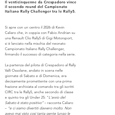
Il venticinquenne da Crespadoro vince
il secondo round del Campionato
Italiano Rally Challenger tra le Rally5.
Si apre con un centro il 2026 di Kevin 
Caliaro che, in coppia con Fabio Andrian su 
una Renault Clio Rally5 di Gigi Motorsport, 
si è lanciato nella mischia del neonato 
Campionato Italiano Rally Challenger, 
firmando il successo di categoria nella serie.
La partenza del pilota di Crespadoro al Rally 
Valli Ossolane, andato in scena nelle 
giornate di Sabato e di Domenica, era 
decisamente promettente con una prima 
frazione archiviata al comando tra gli iscritti 
CIRC tra le Rally5, anche secondo di classe 
e quinto tra gli Under 25: “
L'avvio del 
Sabato è stato positivo” 
– racconta Caliaro 
– 
“e ci siamo divertiti davvero molto. Non 
avevo mai visto così tanta gente lungo le 