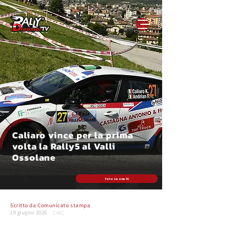
Caliaro vince per la prima
volta la Rally5 al Valli
Ossolane
foto Leonelli
Scritto da
Comunicato stampa
19 giugno 2026
CIRC