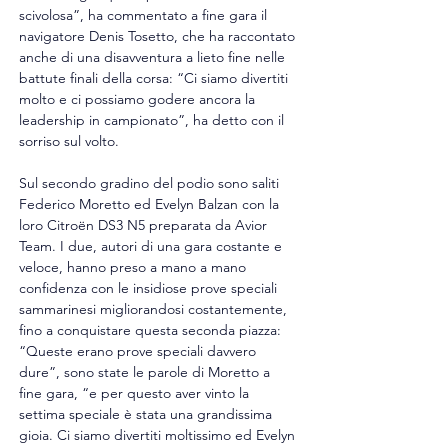
scivolosa”, ha commentato a fine gara il 
navigatore Denis Tosetto, che ha raccontato 
anche di una disavventura a lieto fine nelle 
battute finali della corsa: “Ci siamo divertiti 
molto e ci possiamo godere ancora la 
leadership in campionato”, ha detto con il 
sorriso sul volto.
Sul secondo gradino del podio sono saliti 
Federico Moretto ed Evelyn Balzan con la 
loro Citroën DS3 N5 preparata da Avior 
Team. I due, autori di una gara costante e 
veloce, hanno preso a mano a mano 
confidenza con le insidiose prove speciali 
sammarinesi migliorandosi costantemente, 
fino a conquistare questa seconda piazza: 
“Queste erano prove speciali davvero 
dure”, sono state le parole di Moretto a 
fine gara, “e per questo aver vinto la 
settima speciale è stata una grandissima 
gioia. Ci siamo divertiti moltissimo ed Evelyn 