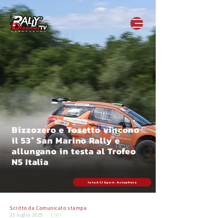
Bizzozero e Tosetto vincono
il 53° San Marino Rally e
allungano in testa al Trofeo
N5 Italia
foto ACI Sport - Actualfoto
Scritto da
Comunicato stampa
21 luglio 2025
CIRT