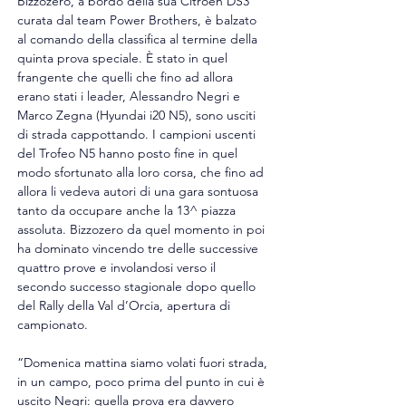
Bizzozero, a bordo della sua Citroën DS3 
curata dal team Power Brothers, è balzato 
al comando della classifica al termine della 
quinta prova speciale. È stato in quel 
frangente che quelli che fino ad allora 
erano stati i leader, Alessandro Negri e 
Marco Zegna (Hyundai i20 N5), sono usciti 
di strada cappottando. I campioni uscenti 
del Trofeo N5 hanno posto fine in quel 
modo sfortunato alla loro corsa, che fino ad 
allora li vedeva autori di una gara sontuosa 
tanto da occupare anche la 13^ piazza 
assoluta. Bizzozero da quel momento in poi 
ha dominato vincendo tre delle successive 
quattro prove e involandosi verso il 
secondo successo stagionale dopo quello 
del Rally della Val d’Orcia, apertura di 
campionato.
“Domenica mattina siamo volati fuori strada, 
in un campo, poco prima del punto in cui è 
uscito Negri: quella prova era davvero 