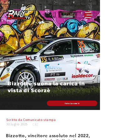
Bizzotto suona la carica in
vista di Scorzè
foto Leonelli
Scritto da
Comunicato stampa
30 luglio 2025
CRZ
Bizzotto, vincitore assoluto nel 2022,