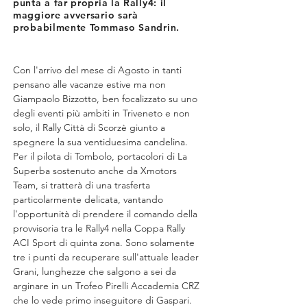
punta a far propria la Rally4: il
maggiore avversario sarà
probabilmente Tommaso Sandrin.
Con l'arrivo del mese di Agosto in tanti 
pensano alle vacanze estive ma non 
Giampaolo Bizzotto, ben focalizzato su uno 
degli eventi più ambiti in Triveneto e non 
solo, il Rally Città di Scorzè giunto a 
spegnere la sua ventiduesima candelina. 
Per il pilota di Tombolo, portacolori di La 
Superba sostenuto anche da Xmotors 
Team, si tratterà di una trasferta 
particolarmente delicata, vantando 
l'opportunità di prendere il comando della 
provvisoria tra le Rally4 nella Coppa Rally 
ACI Sport di quinta zona. Sono solamente 
tre i punti da recuperare sull'attuale leader 
Grani, lunghezze che salgono a sei da 
arginare in un Trofeo Pirelli Accademia CRZ 
che lo vede primo inseguitore di Gaspari. 