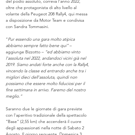
del podio assoluto, correva l'anno 2022, 
oltre che protagonista di alto livello al 
volante della Peugeot 208 Rally4, qui messa 
a disposizione da Motor Team e condivisa 
con Sandra Tommasini.
“
Pur essendo una gara molto atipica 
abbiamo sempre fatto bene qui”
 – 
aggiunge Bizzotto – 
“ed abbiamo vinto 
l'assoluta nel 2022, andandoci vicini già nel 
2019. Siamo andati forte anche con la Rally4, 
vincendo la classe ed entrando anche tra i 
migliori dieci dell'assoluta, quindi non 
possiamo che essere molto fiduciosi per il 
fine settimana in arrivo. Faremo del nostro 
meglio.”
Saranno due le giornate di gara previste 
con l'aperitivo tradizionale della spettacolo 
“Base” (2,55 km) che accenderà il cuore 
degli appassionati nella notte di Sabato 2 
Agosto. Il giorno seguente, Domenica 3 