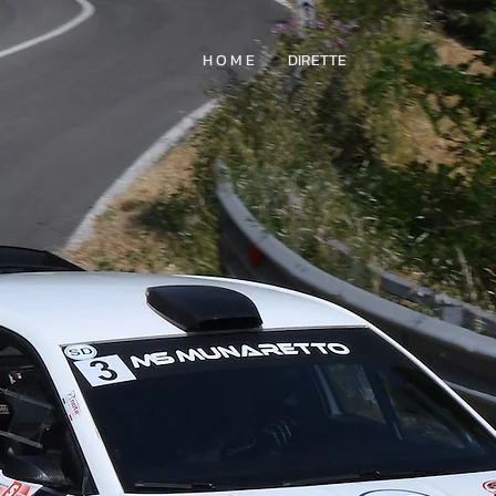
H O M E
DIRETTE