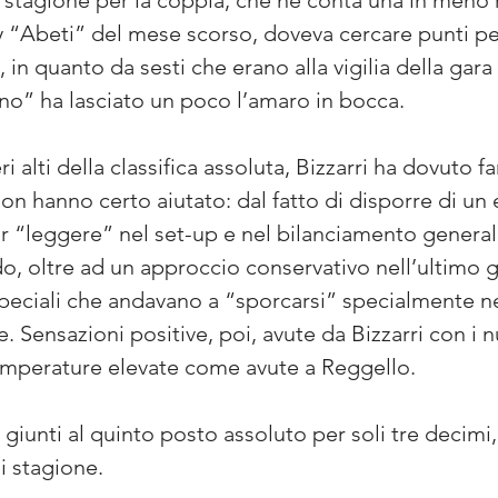
la stagione per la coppia, che ne conta una in meno 
lly “Abeti” del mese scorso, doveva cercare punti pe
, in quanto da sesti che erano alla vigilia della gar
o” ha lasciato un poco l’amaro in bocca.
alti della classifica assoluta, Bizzarri ha dovuto far
on hanno certo aiutato: dal fatto di disporre di un
r “leggere” nel set-up e nel bilanciamento general
do, oltre ad un approccio conservativo nell’ultimo gir
peciali che andavano a “sporcarsi” specialmente nei 
e. Sensazioni positive, poi, avute da Bizzarri con i n
 temperature elevate come avute a Reggello.
o giunti al quinto posto assoluto per soli tre decim
i stagione.