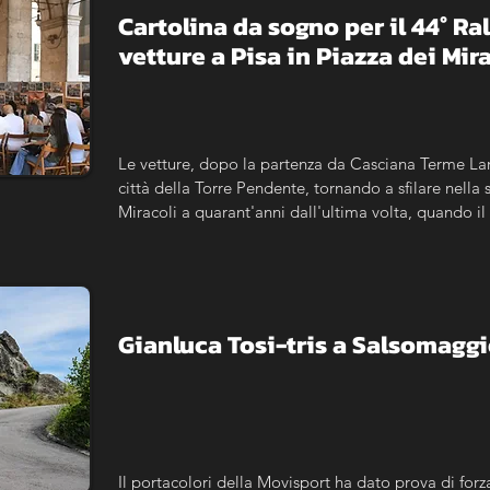
Cartolina da sogno per il 44° Ra
vetture a Pisa in Piazza dei Mir
Le vetture, dopo la partenza da Casciana Terme Lari
città della Torre Pendente, tornando a sfilare nella s
Miracoli a quarant'anni dall'ultima volta, quando il
Campionato del Mondo Rally, fece tappa nel capolu
aperta alle vetture moderne, al 3° Historic Cascian
Classic.
Gianluca Tosi-tris a Salsomagg
Il portacolori della Movisport ha dato prova di forz