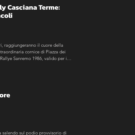
lly Casciana Terme: 
acoli
, raggiungeranno il cuore della 
traordinaria cornice di Piazza dei 
 Rallye Sanremo 1986, valido per il 
ogo. La manifestazione sarà 
a Terme e anche agli esemplari 
iore
a salendo sul podio provvisorio di 