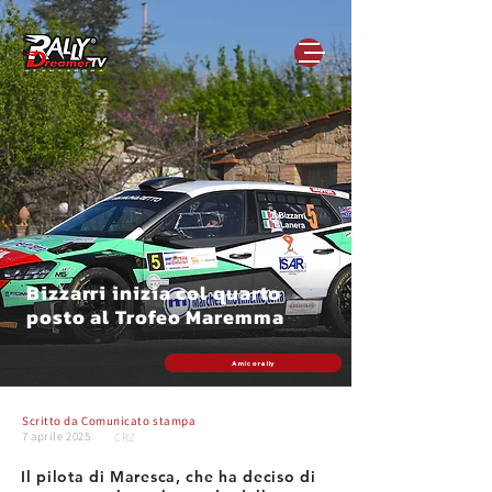
Bizzarri inizia col quarto
posto al Trofeo Maremma
Amicorally
Scritto da
Comunicato stampa
7 aprile 2025
CRZ
Il pilota di Maresca, che ha deciso di