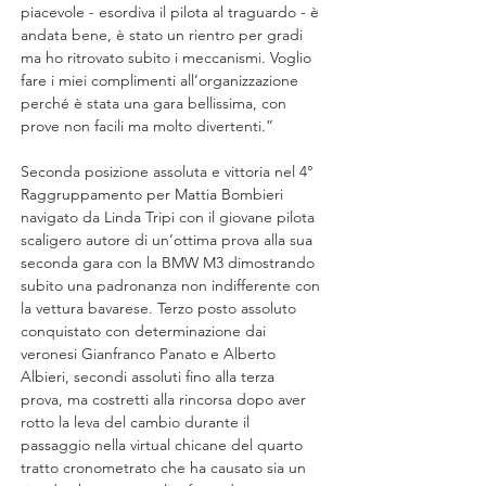
piacevole - esordiva il pilota al traguardo - è 
andata bene, è stato un rientro per gradi 
ma ho 
ritrovato
 subito i meccanismi. Voglio 
fare i miei complimenti all’organizzazione 
perché è stata una gara bellissima, con 
prove non facili ma molto divertenti.”
Seconda posizione assoluta e vittoria nel 4° 
Raggruppamento per Mattia Bombieri 
navigato da Linda Tripi con il giovane pilota 
scaligero autore di un’ottima prova alla sua 
seconda gara con la BMW M3 dimostrando 
subito una padronanza non indifferente con 
la vettura bavarese. Terzo posto assoluto 
conquistato con determinazione dai 
veronesi Gianfranco Panato e Alberto 
Albieri, secondi assoluti fino alla terza 
prova, ma costretti alla rincorsa dopo aver 
rotto la leva del cambio durante il 
passaggio nella virtual chicane del quarto 
tratto cronometrato che ha causato sia un 