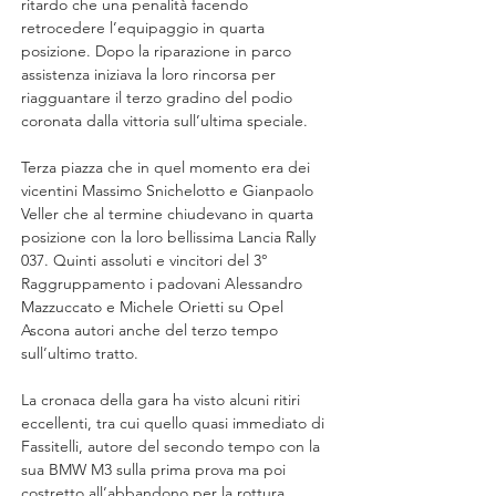
ritardo che una penalità facendo 
retrocedere l’equipaggio in quarta 
posizione. Dopo la riparazione in parco 
assistenza iniziava la loro rincorsa per 
riagguantare
 il terzo gradino del podio 
coronata dalla vittoria sull’ultima speciale.
Terza piazza che in quel momento era dei 
vicentini Massimo Snichelotto e Gianpaolo 
Veller che al termine chiudevano in quarta 
posizione con la loro bellissima Lancia Rally 
037. Quinti assoluti e vincitori del 3° 
Raggruppamento i padovani Alessandro 
Mazzuccato e Michele Orietti su Opel 
Ascona autori anche del terzo tempo 
sull’ultimo tratto.
La cronaca della gara ha visto alcuni ritiri 
eccellenti, tra cui quello quasi immediato di 
Fassitelli, autore del secondo tempo con la 
sua BMW M3 sulla prima prova ma poi 
costretto all’abbandono per la rottura 