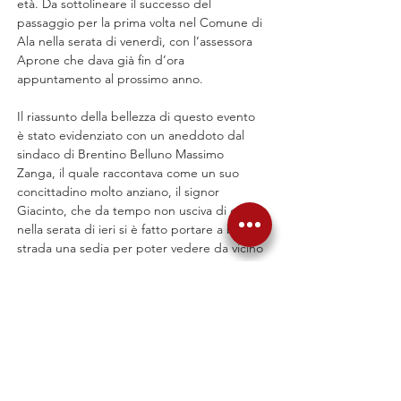
età. Da sottolineare il successo del 
passaggio per la prima volta nel Comune di 
Ala nella serata di venerdì, con l’assessora 
Aprone che dava già fin d’ora 
appuntamento al prossimo anno.
Il riassunto della bellezza di questo evento 
è stato evidenziato con un aneddoto dal 
sindaco di Brentino Belluno Massimo 
Zanga, il quale raccontava come un suo 
concittadino molto anziano, il signor 
Giacinto, che da tempo non usciva di casa, 
nella serata di ieri si è fatto portare a bordo 
strada una sedia per poter vedere da vicino 
transitare le vetture e godersi la gara. 
Questa è la magia del rally.