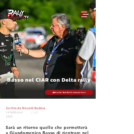
Basso nel CIAR con Delta rally
@World / Red Bull Content Pool
Scritto da
Niccolò Budoia
14 febbraio
CIAR
2025
Sarà un ritorno quello che permetterà
a Giandomenico Basso di rientrare nel