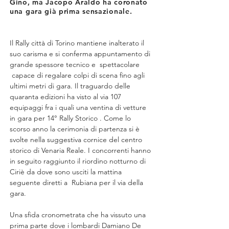
Gino, ma Jacopo Araldo ha coronato
una gara già prima sensazionale.
Il Rally città di Torino mantiene inalterato il 
suo carisma e si conferma appuntamento di 
grande spessore tecnico e  spettacolare 
 capace di regalare colpi di scena fino agli 
ultimi metri di gara. Il traguardo delle 
quaranta edizioni ha visto al via 107 
equipaggi fra i quali una ventina di vetture 
in gara per 14° Rally Storico . Come lo 
scorso anno la cerimonia di partenza si è 
svolte nella suggestiva cornice del centro 
storico di Venaria Reale. I concorrenti hanno 
in seguito raggiunto il riordino notturno di 
Ciriè da dove sono usciti la mattina 
seguente diretti a  Rubiana per il via della 
gara.
Una sfida cronometrata che ha vissuto una 
prima parte dove i lombardi Damiano De 