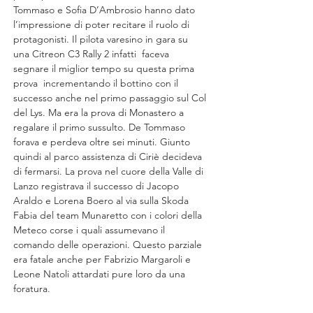
Tommaso e Sofia D’Ambrosio hanno dato 
l’impressione di poter recitare il ruolo di 
protagonisti. Il pilota varesino in gara su 
una Citreon C3 Rally 2 infatti  faceva 
segnare il miglior tempo su questa prima 
prova  incrementando il bottino con il 
successo anche nel primo passaggio sul Col 
del Lys. Ma era la prova di Monastero a 
regalare il primo sussulto. De Tommaso 
forava e perdeva oltre sei minuti. Giunto 
quindi al parco assistenza di Ciriè decideva 
di fermarsi. La prova nel cuore della Valle di 
Lanzo registrava il successo di Jacopo 
Araldo e Lorena Boero al via sulla Skoda 
Fabia del team Munaretto con i colori della 
Meteco corse i quali assumevano il 
comando delle operazioni. Questo parziale 
era fatale anche per Fabrizio Margaroli e 
Leone Natoli attardati pure loro da una 
foratura.