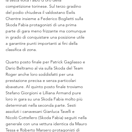
la sesta volta l’albo d’oro della 
competizione torinese. Sul terzo gradino 
del podio chiudeva il valdostano Ewlis 
Chentre insieme a Federico Boglietti sulla 
Skoda Fabia protagonisti di una prima 
parte di gara meno frizzante ma comunque 
in grado di conquistare una posizione utile 
a garantire punti importanti ai fini della 
classifica di zona.
Quarto posto finale per Patrick Gagliasso e 
Dario Beltramo al via sulla Skoda del Team 
Roger anche loro soddisfatti per una 
prestazione precisa e senza particolari 
sbavature. Al quinto posto finale troviamo 
Stefano Giorgioni e Lilliana Armand pure 
loro in gara su una Skoda Fabia molto più 
determinati nella seconda parte. Sesti 
assoluti i canavesani Gianluca Tavelli e 
Nicolò Cottellero (Skoda Fabia) seguiti nella 
generale con una vettura identica da Mauro 
Tessa e Roberto Marsero protagonisti di 