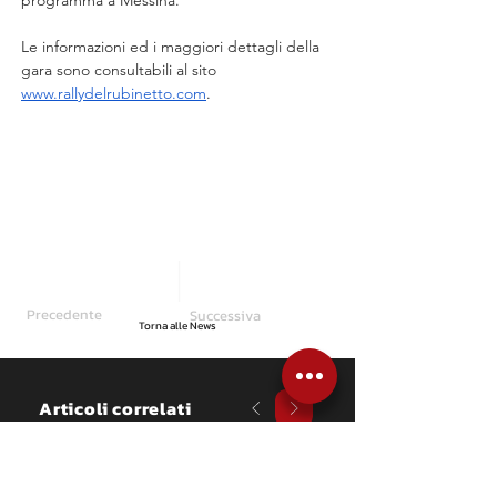
programma a Messina.
Le informazioni ed i maggiori dettagli della 
gara sono consultabili al sito 
www.rallydelrubinetto.com
.
Precedente
Successiva
Torna alle News
Articoli correlati
NEWS
​34° Rally Città di Schio: 
si avvicina la data 