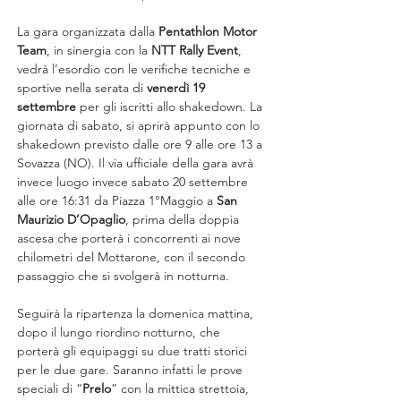
La gara organizzata dalla 
Pentathlon Motor 
Team
, in sinergia con la 
NTT Rally Event
, 
vedrà l’esordio con le verifiche tecniche e 
sportive nella serata di 
venerdì 19 
settembre
 per gli iscritti allo shakedown. La 
giornata di sabato, si aprirà appunto con lo 
shakedown previsto dalle ore 9 alle ore 13 a 
Sovazza (NO). Il via ufficiale della gara avrà 
invece luogo invece sabato 20 settembre 
alle ore 16:31 da Piazza 1°Maggio a 
San 
Maurizio D’Opaglio
, prima della doppia 
ascesa che porterà i concorrenti ai nove 
chilometri del Mottarone, con il secondo 
passaggio che si svolgerà in notturna.
Seguirà la ripartenza la domenica mattina, 
dopo il lungo riordino notturno, che 
porterà gli equipaggi su due tratti storici 
per le due gare. Saranno infatti le prove 
speciali di “
Prelo
” con la mittica strettoia, 