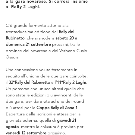
alla gara novarese. Si correrà insieme
al Rally 2 Laghi.
C’è grande fermento attorno alla 
trentaduesima edizione del 
Rally del 
Rubinetto
, che si snoderà 
sabato 20 e 
domenica 21 settembre
 prossimi, tra le 
province del novarese e del Verbano-Cusio-
Ossola.
Una connessione voluta fortemente in 
seguito all’unione delle due gare coinvolte, 
il 
32°Rally del Rubinetto
 e l
’11°Rally 2 Laghi
. 
Un percorso che unisce altresì quelle che 
sono state le edizioni più avvincenti delle 
due gare, per dare vita ad uno dei round 
più attesi per la 
Coppa Rally di Zona 1
. 
L’apertura delle iscrizioni è attesa per la 
giornata odierna, quella di 
giovedì 21 
agosto
, mentre la chiusura è prevista per 
venerdì 12 settembre
 prossimo.