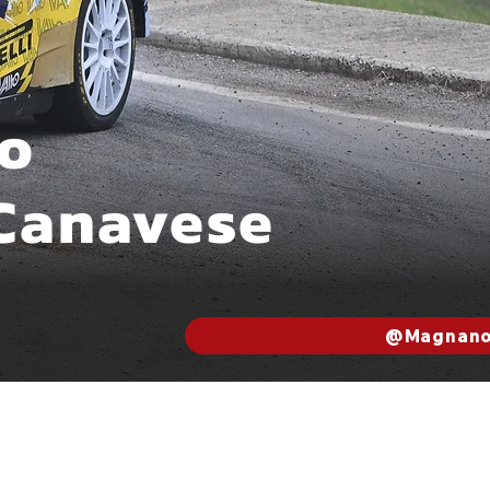
po
 Canavese
@Magnan