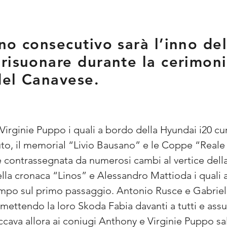
no consecutivo sarà l’inno del
risuonare durante la cerimon
del Canavese.
irginie Puppo i quali a bordo della Hyundai i20 cur
uto, il memorial “Livio Bausano” e le Coppe “Real
e contrassegnata da numerosi cambi al vertice della 
della cronaca “Linos” e Alessandro Mattioda i quali
empo sul primo passaggio. Antonio Rusce e Gabrie
 mettendo la loro Skoda Fabia davanti a tutti e ass
ava allora ai coniugi Anthony e Virginie Puppo sali