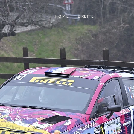
H O M E
DIRETTE