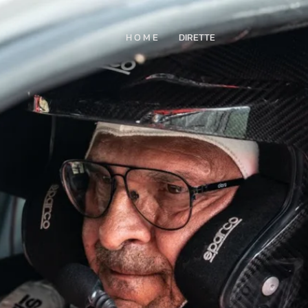
H O M E
DIRETTE