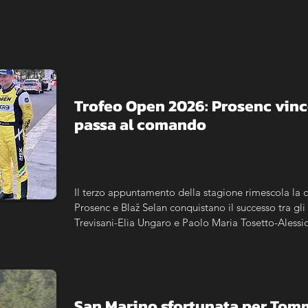
Trofeo Open 2026: Prosenc vince
passa al comando
Il terzo appuntamento della stagione rimescola la cl
Prosenc e Blaž Selan conquistano il successo tra gli i
Trevisani-Elia Ungaro e Paolo Maria Tosetto-Alessio A
Cartier riapre completamente la corsa al titolo.
San Marino sfortunata per Tomma