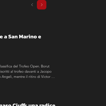
 a San Marino e 
assifica del Trofeo Open. Borut 
scritti al trofeo davanti a Jacopo 
ngeli, mentre il ritiro di Victor 
so Ciuffi: una radice 