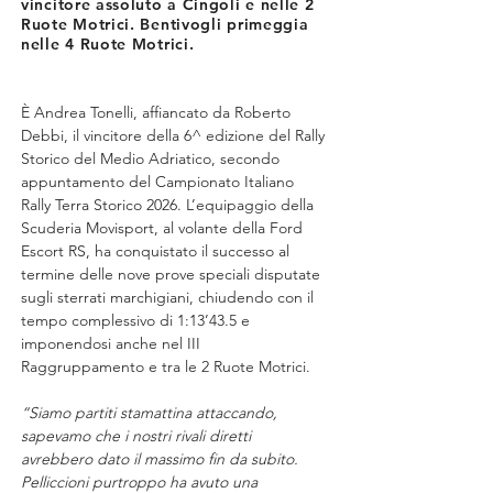
vincitore assoluto a Cingoli e nelle 2
Ruote Motrici. Bentivogli primeggia
nelle 4 Ruote Motrici.
È Andrea Tonelli, affiancato da Roberto 
Debbi, il vincitore della 6^ edizione del Rally 
Storico del Medio Adriatico, secondo 
appuntamento del Campionato Italiano 
Rally Terra Storico 2026. L’equipaggio della 
Scuderia Movisport, al volante della Ford 
Escort RS, ha conquistato il successo al 
termine delle nove prove speciali disputate 
sugli sterrati marchigiani, chiudendo con il 
tempo complessivo di 1:13’43.5 e 
imponendosi anche nel III 
Raggruppamento e tra le 2 Ruote Motrici. 
“Siamo partiti stamattina attaccando, 
sapevamo che i nostri rivali diretti 
avrebbero dato il massimo fin da subito. 
Pelliccioni purtroppo ha avuto una 