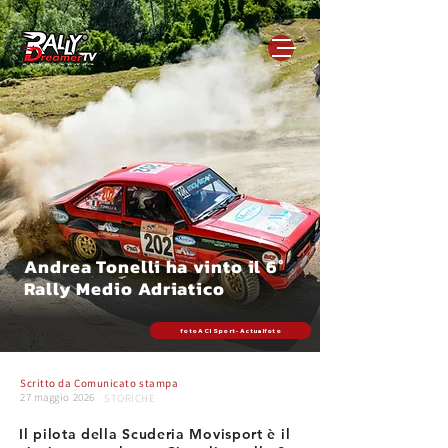
Andrea Tonelli ha vinto il 6°
Rally Medio Adriatico
foto ACI Sport - Actualfoto
Scritto da
Comunicato stampa
27 maggio 2026
STORICHE
Il pilota della Scuderia Movisport è il