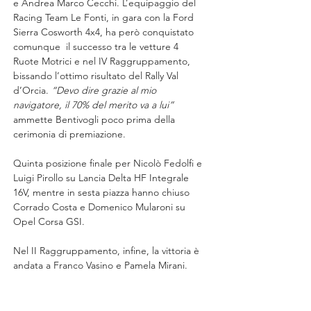
e Andrea Marco Cecchi. L’equipaggio del 
Racing Team Le Fonti, in gara con la Ford 
Sierra Cosworth 4x4, ha però conquistato 
comunque  il successo tra le vetture 4 
Ruote Motrici e nel IV Raggruppamento, 
bissando l’ottimo risultato del Rally Val 
d’Orcia. 
“Devo dire grazie al mio 
navigatore, il 70% del merito va a lui” 
ammette Bentivogli poco prima della 
cerimonia di premiazione. 
Quinta posizione finale per Nicolò Fedolfi e 
Luigi Pirollo su Lancia Delta HF Integrale 
16V, mentre in sesta piazza hanno chiuso 
Corrado Costa e Domenico Mularoni su 
Opel Corsa GSI.
Nel II Raggruppamento, infine, la vittoria è 
andata a Franco Vasino e Pamela Mirani. 