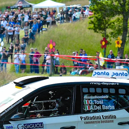
H O M E
DIRETTE