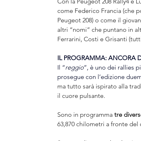
Con la Peugeot 208 Rally4 e Luc
come Federico Francia (che por
Peugeot 208) o come il giovane
altri “nomi” che puntano in al
Ferrarini, Costi e Grisanti (tu
IL PROGRAMMA: ANCORA D
Il “
reggio
”, è uno dei rallies p
prosegue con l’edizione duemi
ma tutto sarà ispirato alla trad
il cuore pulsante.
Sono in programma 
tre diver
63,870 chilometri a fronte del