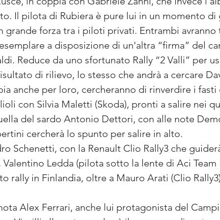
usce, in coppia con Gabriele Zanni, che invece l’al
. Il pilota di Rubiera è pure lui in un momento di
 grande forza tra i piloti privati. Entrambi avranno t
esemplare a disposizione di un'altra “firma” del ca
ldi. Reduce da uno sfortunato Rally “2 Valli” per us
isultato di rilievo, lo stesso che andrà a cercare Da
ia anche per loro, cercheranno di rinverdire i fasti d
i con Silvia Maletti (Skoda), pronti a salire nei quar
ella del sardo Antonio Dettori, con alle note Dem
ertini cercherà lo spunto per salire in alto.
o Schenetti, con la Renault Clio Rally3 che guiderà
 Valentino Ledda (pilota sotto la lente di Aci Team It
 rally in Finlandia, oltre a Mauro Arati (Clio Rally3
enota Alex Ferrari, anche lui protagonista del Campi