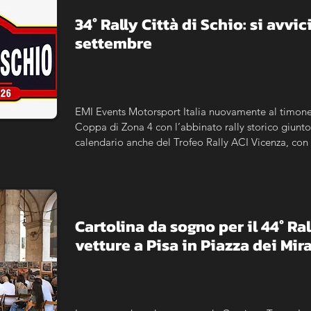
​34° Rally Città di Schio: si avvici
settembre
EMI Events Motorsport Italia nuovamente al timone 
Coppa di Zona 4 con l’abbinato rally storico giunto 
calendario anche del Trofeo Rally ACI Vicenza, con l
maggiorato per le storiche.
Cartolina da sogno per il 44° Ra
vetture a Pisa in Piazza dei Mir