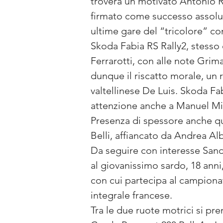
troverà un motivato Antonio R
firmato come successo assoluto
ultime gare del “tricolore” con
Skoda Fabia RS Rally2, stesso 
Ferrarotti, con alle note Grima
dunque il riscatto morale, un r
valtellinese De Luis. Skoda Fab
attenzione anche a Manuel Miliol
Presenza di spessore anche qu
Belli, affiancato da Andrea Alb
Da seguire con interesse Sandr
al giovanissimo sardo, 18 anni,
con cui partecipa al campionato
integrale francese.
Tra le due ruote motrici si pr