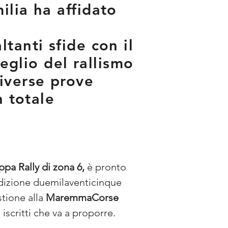
ilia ha affidato
tanti sfide con il
meglio del rallismo
iverse prove
n totale
pa Rally di zona 6, 
è pronto 
’edizione duemilaventicinque 
tione alla 
MaremmaCorse 
 iscritti che va a proporre.