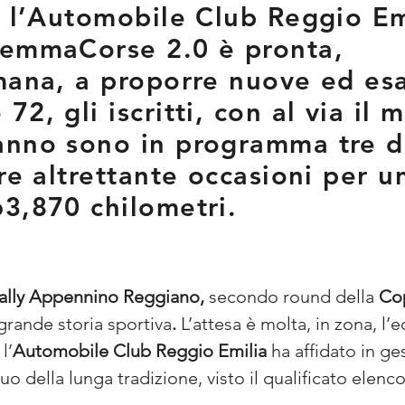
e l’Automobile Club Reggio Em
remmaCorse 2.0 è pronta,
mana, a proporre nuove ed esal
2, gli iscritti, con al via il 
anno sono in programma tre d
re altrettante occasioni per u
3,870 chilometri.
Rally Appennino Reggiano,
 secondo round della 
Cop
 grande storia sportiva
.
 L’attesa è molta, in zona, l
l’
Automobile Club Reggio Emilia 
ha affidato in ges
o della lunga tradizione, visto il qualificato elenco