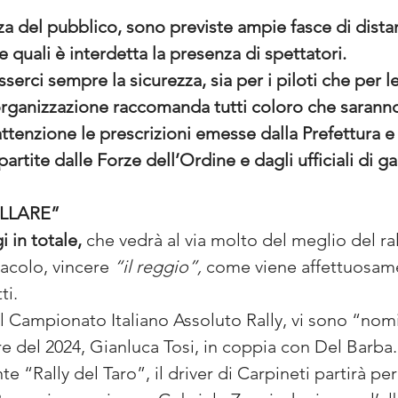
a del pubblico, sono previste ampie fasce di distan
 quali è interdetta la presenza di spettatori.
sserci sempre la sicurezza, sia per i piloti che per
l’organizzazione raccomanda tutti coloro che saranno
ttenzione le prescrizioni emesse dalla Prefettura 
rtite dalle Forze dell’Ordine e dagli ufficiali di gar
ELLARE”
 in totale,
 che vedrà al via molto del meglio del ra
acolo, vincere 
“il reggio”, 
come viene affettuosame
ti.
al Campionato Italiano Assoluto Rally, vi sono “nomi”
re del 2024, Gianluca Tosi, in coppia con Del Barba.
 “Rally del Taro”, il driver di Carpineti partirà per 