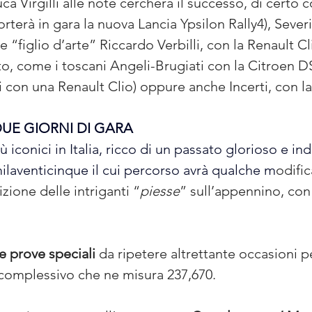
a Virgilli alle note cercherà il successo, di certo c
terà in gara la nuova Lancia Ypsilon Rally4), Severi
 “figlio d’arte” Riccardo Verbilli, con la Renault C
to, come i toscani Angeli-Brugiati con la Citroen D
tti con una Renault Clio) oppure anche Incerti, con l
UE GIORNI DI GARA
iù iconici in Italia, ricco di un passato glorioso e in
laventicinque il cui percorso avrà qualche m
odific
izione delle intriganti “
piesse
” sull’appennino, con
se prove speciali
 da ripetere altrettante occasioni 
 complessivo che ne misura 237,670.