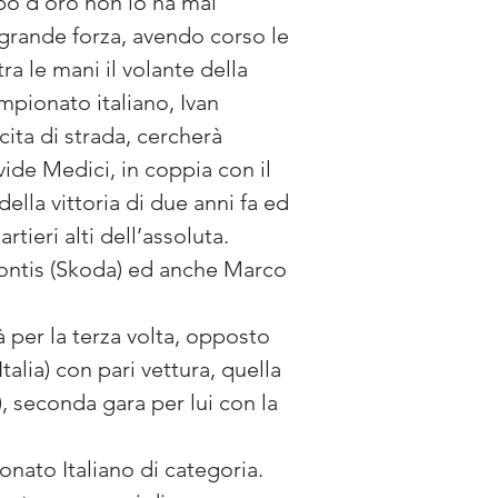
bo d’oro non lo ha mai 
 grande forza, avendo corso le 
ra le mani il volante della 
mpionato italiano, Ivan 
cita di strada, cercherà 
vide Medici, in coppia con il 
ella vittoria di due anni fa ed 
tieri alti dell’assoluta. 
ontis (Skoda) ed anche Marco 
 per la terza volta, opposto 
alia) con pari vettura, quella 
), seconda gara per lui con la 
onato Italiano di categoria. 