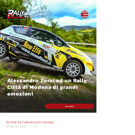
Alessandro Zorzi ed un Rally
Città di Modena di grandi
emozioni
Leonelli
Scritto da
Comunicato stampa
30 aprile 2025
CRZ