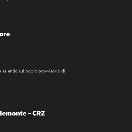
ogo. La manifestazione sarà 
a Terme e anche agli esemplari 
iore
a salendo sul podio provvisorio di 
Piemonte - CRZ