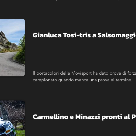
Campionato del Mondo Rally, fece tappa nel capolu
aperta alle vetture moderne, al 3° Historic Cascian
Classic.
Gianluca Tosi-tris a Salsomagg
Il portacolori della Movisport ha dato prova di forz
campionato quando manca una prova al termine.
Carmellino e Minazzi pronti al 