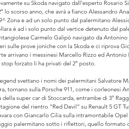
ovamente su Skoda navigato dall’esperto Rosario Si
 2° lo scorso anno, che avrà a fianco Alessandro Anas
 9^ Zona e ad un solo punto dal palermitano Alessio
llara è ad i solo punto dal vertice detenuto dal p
antangiolese Carmelo Galipò navigato da Antonino M
eri sulle prove joniche con la Skoda e ci riprova Gi
orte arrivano i messinesi Marcello Rizzo ed Antonio 
top forzato li ha privati del 2° posto.
c Legend svettano i nomi dei palermitani Salvatore
ara, tornano sulla Porsche 911, come i corleonesi A
a della super car di Stoccarda, entrambe di 3° Rag
agione del rientro “Red Devil” su Renault 5 GT Tu
Avara con Giancarlo Cilia sulla intramontabile Opel 
io palermitano sotto i riflettori, quello formato