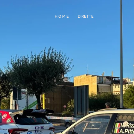
H O M E
DIRETTE