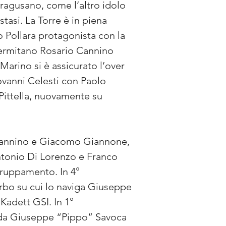
ragusano, come l’altro idolo 
tasi. La Torre è in piena 
 Pollara protagonista con la 
alermitano Rosario Cannino 
arino si è assicurato l’over 
ovanni Celesti con Paolo 
Pittella, nuovamente su 
 Mannino e Giacomo Giannone, 
ntonio Di Lorenzo e Franco 
gruppamento. In 4° 
rbo su cui lo naviga Giuseppe 
Kadett GSI. In 1° 
 da Giuseppe “Pippo” Savoca 