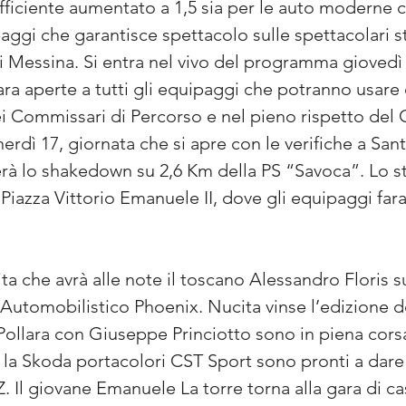
ficiente aumentato a 1,5 sia per le auto moderne ch
ggi che garantisce spettacolo sulle spettacolari str
 di Messina. Si entra nel vivo del programma giovedì
ara aperte a tutti gli equipaggi che potranno usare
ei Commissari di Percorso e nel pieno rispetto del 
enerdì 17, giornata che si apre con le verifiche a San
lgerà lo shakedown su 2,6 Km della PS “Savoca”. Lo s
Piazza Vittorio Emanuele II, dove gli equipaggi fara
a che avrà alle note il toscano Alessandro Floris su
m Automobilistico Phoenix. Nucita vinse l’edizione 
ollara con Giuseppe Princiotto sono in piena corsa
la Skoda portacolori CST Sport sono pronti a dare l
Z. Il giovane Emanuele La torre torna alla gara di ca