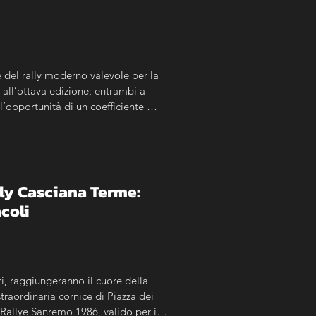
del rally moderno valevole per la 
all’ottava edizione; entrambi a 
’opportunità di un coefficiente 
lly Casciana Terme: 
acoli
, raggiungeranno il cuore della 
traordinaria cornice di Piazza dei 
 Rallye Sanremo 1986, valido per il 