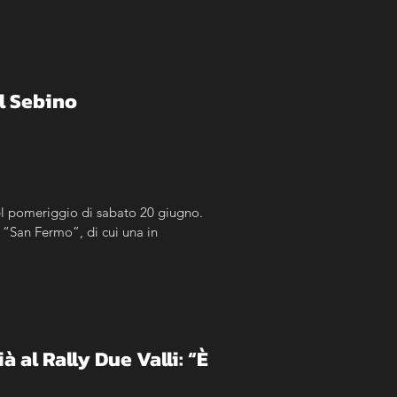
el Sebino
nel pomeriggio di sabato 20 giugno. 
 “San Fermo”, di cui una in 
 al Rally Due Valli: “È 