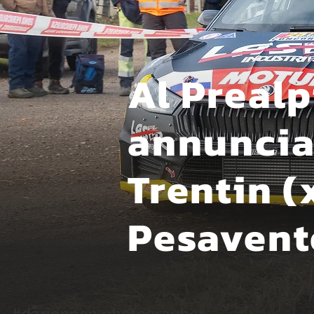
Al Preal
annunciati
Trentin (
Pesavent