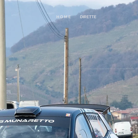
H O M E
DIRETTE