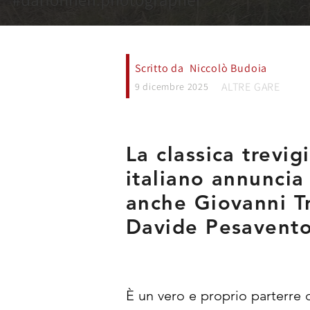
Scritto da
Niccolò Budoia
ALTRE GARE
9 dicembre 2025
La classica trevig
italiano annuncia 
anche Giovanni T
Davide Pesavento
È un vero e proprio parterre d