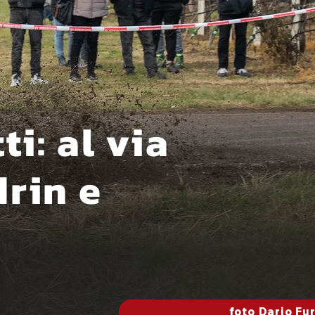
ti: al via
drin e
foto Dario Fu