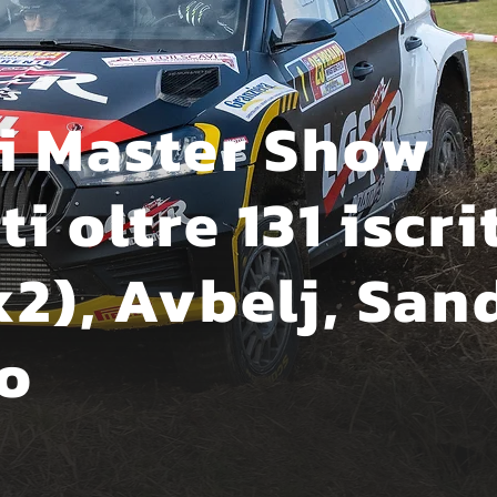
pi Master Show
 oltre 131 iscrit
x2), Avbelj, San
o