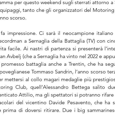
mma per questo weekend sugli sterrati attorno a Se
equipaggi, tanto che gli organizzatori del Motorin
anno scorso.
 fa impressione. Ci sarà il neocampione italiano
rdman a Sernaglia della Battaglia (TV) con cinqu
a facile. Ai nastri di partenza si presenterà l’in
 Avbelj (che a Sernaglia ha vinto nel 2022 e appunt
 promesso battaglia anche a Trentin, che ha segu
l poveglianese Tommaso Sandrin, l’anno scorso ter
per mettersi al collo magari medaglie più prestigi
ring Club, quell’Alessandro Bettega salito due
enticato Attilio, ma gli spettatori si potranno rifare
lari del vicentino Davide Pesavento, che ha sfior
prima di doversi ritirare. Due i big sammarines