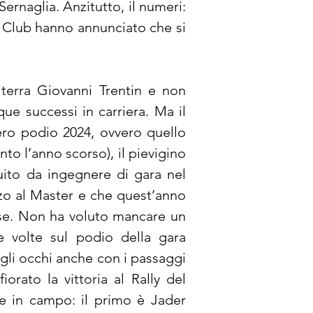
rnaglia. Anzitutto, il numeri: 
g Club hanno annunciato che si 
 terra Giovanni Trentin e non 
e successi in carriera. Ma il 
tero podio 2024, ovvero quello 
o l’anno scorso), il pievigino 
ito da ingegnere di gara nel 
zo al Master e che quest’anno 
ose. Non ha voluto mancare un 
 volte sul podio della gara 
 gli occhi anche con i passaggi 
ato la vittoria al Rally del 
e in campo: il primo è Jader 