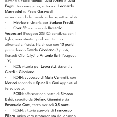
davanti a 
Paolo Moricci
, 
Luca Artino
 e 
Luca 
Fagni
. Tra i navigatori, vittoria di 
Leonardo 
Marraccini
 su 
Paolo Garavaldi
, 
rispecchiando la classifica dei rispettivi piloti.
·       
Matricole:
 vittoria per 
Stefano Previti
.
·       
Over 55:
 successo di 
Riccardo 
Vespesiani
 (Peugeot 208 R2) condivisa con il 
figlio, nonostante i problemi tecnici 
affrontati a Pistoia. Ha chiuso con 
10 punti
, 
precedendo 
Davide Giordano
 (7 punti, 
Renault Clio Rally3) e 
Antonio Ilari
 (Peugeot 
106).
·       
RC3:
 vittoria per 
Leporatti
, davanti a 
Ciardi
 e 
Giordano
.
·       
RC4N:
 successo di 
Maila Cammilli
, con 
Moricci
 secondo e 
Spinelli
 e 
Gori
 appaiati al 
terzo posto.
·       
RC5N:
 affermazione netta di 
Simone 
Baldi
, seguito da 
Stefano Giannini
 e da 
Emanuele Corti
, terzo per soli 
0,5 punti
.
·       
RC6N:
 vittoria agevole di 
Francesco 
Piliero
, unico vero protagonista del gruppo, 