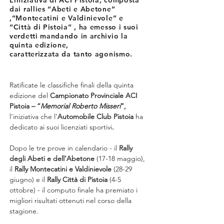
L’iniziativa di ACI Pistoia, composta
dai rallies “Abeti e Abetone”
,“Montecatini e Valdinievole” e
“Città di Pistoia” , ha emesso i suoi
verdetti mandando in archivio la
quinta edizione,
caratterizzata da tanto agonismo.
Ratificate le classifiche finali della quinta 
edizione del 
Campionato Provinciale ACI 
Pistoia – “
Memorial Roberto Misseri
”, 
l’iniziativa che l’
Automobile Club Pistoia 
ha 
dedicato ai suoi licenziati sportivi
.
Dopo le tre prove in calendario - il 
Rally 
degli Abeti e dell’Abetone
 (17-18 maggio), 
il 
Rally Montecatini e Valdinievole
 (28-29 
giugno) e il 
Rally Città di Pistoia
 (4-5 
ottobre) - il computo finale ha premiato i 
migliori risultati ottenuti nel corso della 
stagione.