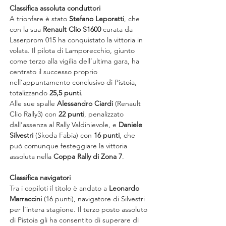
Classifica assoluta conduttori
A trionfare è stato 
Stefano Leporatti
, che 
con la sua 
Renault Clio S1600
 curata da 
Laserprom 015 ha conquistato la vittoria in 
volata. Il pilota di Lamporecchio, giunto 
come terzo alla vigilia dell’ultima gara, ha 
centrato il successo proprio 
nell’appuntamento conclusivo di Pistoia, 
totalizzando 
25,5 punti
.
Alle sue spalle 
Alessandro Ciardi
 (Renault 
Clio Rally3) con 
22 punti
, penalizzato 
dall’assenza al Rally Valdinievole, e 
Daniele 
Silvestri
 (Skoda Fabia) con 
16 punti
, che 
può comunque festeggiare la vittoria 
assoluta nella 
Coppa Rally di Zona 7
.
Classifica navigatori
Tra i copiloti il titolo è andato a 
Leonardo 
Marraccini
 (16 punti), navigatore di Silvestri 
per l’intera stagione. Il terzo posto assoluto 
di Pistoia gli ha consentito di superare di 