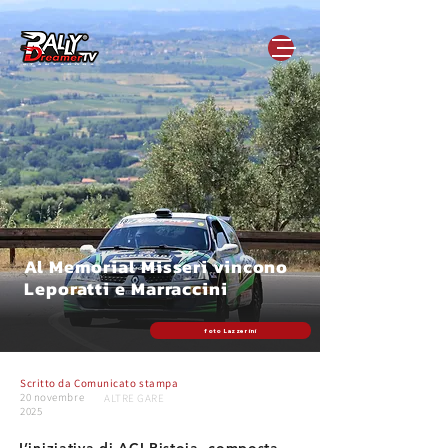
Al Memorial Misseri vincono
Leporatti e Marraccini
foto Lazzerini
Scritto da
Comunicato stampa
20 novembre
ALTRE GARE
2025