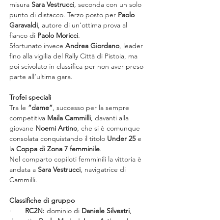
misura 
Sara Vestrucci
, seconda con un solo 
punto di distacco. Terzo posto per 
Paolo 
Garavaldi
, autore di un’ottima prova al 
fianco di 
Paolo Moricci
.
Sfortunato invece 
Andrea Giordano
, leader 
fino alla vigilia del Rally Città di Pistoia, ma 
poi scivolato in classifica per non aver preso 
parte all’ultima gara.
Trofei speciali
Tra le 
“dame”
, successo per la sempre 
competitiva 
Maila Cammilli
, davanti alla 
giovane 
Noemi Artino
, che si è comunque 
consolata conquistando il titolo 
Under 25
 e 
la 
Coppa di Zona 7 femminile
.
Nel comparto copiloti femminili la vittoria è 
andata a 
Sara Vestrucci
, navigatrice di 
Cammilli.
Classifiche di gruppo
·       
RC2N:
 dominio di 
Daniele Silvestri
, 