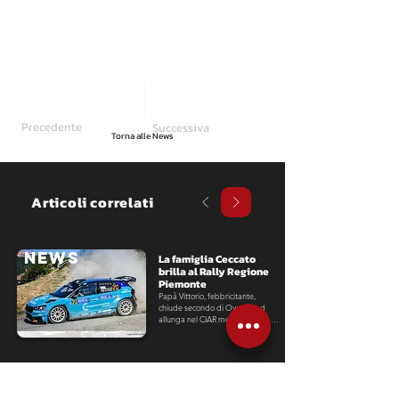
Precedente
Successiva
Torna alle News
Articoli correlati
NEWS
La famiglia Ceccato 
brilla al Rally Regione 
Piemonte
Papà Vittorio, febbricitante, 
chiude secondo di Over 55 ed 
allunga nel CIAR mentre il figlio 
Giovanni debutta sulla Fabia RS 
con un ottavo assoluto in CRZ.
NEWS
Ivan Ferrarotti 