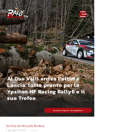
Al Due Valli arriva l'ultima
Lancia: tutto pronto per la
Ypsilon HF Racing Rally6 e il
suo Trofeo
foto ACI Sport - Actualfoto
Scritto da
Niccolò Budoia
1 giugno 2026
CIAR