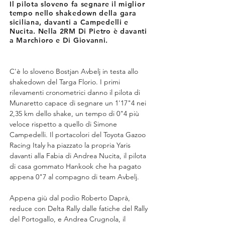
Il pilota sloveno fa segnare il miglior
tempo nello shakedown della gara
siciliana, davanti a Campedelli e
Nucita. Nella 2RM Di Pietro è davanti
a Marchioro e Di Giovanni.
C'è lo sloveno Bostjan Avbelj in testa allo 
shakedown del Targa Florio. I primi 
rilevamenti cronometrici danno il pilota di 
Munaretto capace di segnare un 1'17"4 nei 
2,35 km dello shake, un tempo di 0"4 più 
veloce rispetto a quello di Simone 
Campedelli. Il portacolori del Toyota Gazoo 
Racing Italy ha piazzato la propria Yaris 
davanti alla Fabia di Andrea Nucita, il pilota 
di casa gommato Hankook che ha pagato 
appena 0"7 al compagno di team Avbelj.
Appena giù dal podio Roberto Daprà, 
reduce con Delta Rally dalle fatiche del Rally 
del Portogallo, e Andrea Crugnola, il 