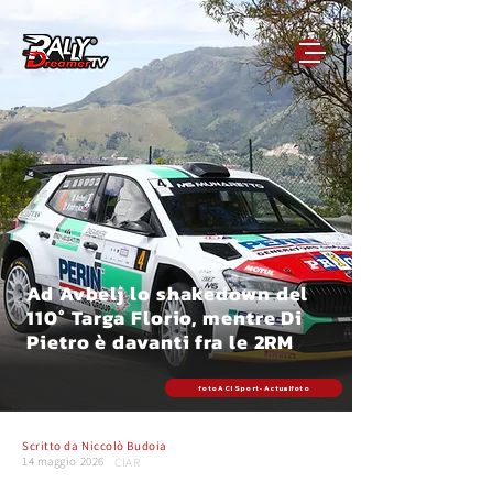
Ad Avbelj lo shakedown del
110° Targa Florio, mentre Di
Pietro è davanti fra le 2RM
foto ACI Sport - Actualfoto
Scritto da
Niccolò Budoia
14 maggio 2026
CIAR