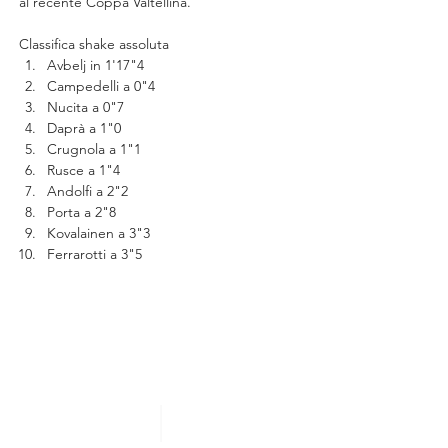
al recente Coppa Valtellina.
Classifica shake assoluta
Avbelj in 1'17"4
Campedelli a 0"4
Nucita a 0"7
Daprà a 1"0
Crugnola a 1"1
Rusce a 1"4
Andolfi a 2"2
Porta a 2"8
Kovalainen a 3"3
Ferrarotti a 3"5