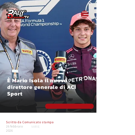
È Mario Isola il nuovo
direttore generale di ACI
Sport
Scritto da
Comunicato stampa
26 febbraio
VARIE
2026